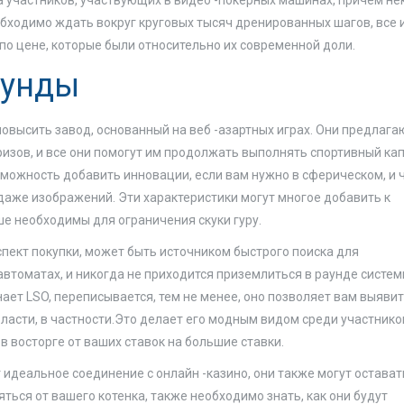
 участников, участвующих в видео -покерных машинах, причем н
обходимо ждать вокруг круговых тысяч дренированных шагов, все 
по цене, которые были относительно их современной доли.
аунды
овысить завод, основанный на веб -азартных играх. Они предлага
зов, и все они помогут им продолжать выполнять спортивный кап
можность добавить инновации, если вам нужно в сферическом, и 
даже изображений. Эти характеристики могут многое добавить к
ше необходимы для ограничения скуки гуру.
спект покупки, может быть источником быстрого поиска для
втоматах, и никогда не приходится приземлиться в раунде систем
нает LSO, переписывается, тем не менее, оно позволяет вам выяви
ласти, в частности.Это делает его модным видом среди участников
 восторге от ваших ставок на большие ставки.
деальное соединение с онлайн -казино, они также могут остават
ься от вашего котенка, также необходимо знать, как они будут