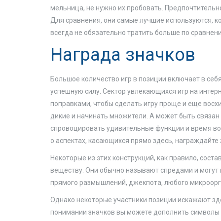
мельница, не нужно их пробовать. Предпочтительно
Для сравнения, они самые лучшие используются, ко
всегда не обязательно тратить больше по сравнени
Награда значков
Большое количество игр в позиции включает в се
успешную силу. Сектор увлекающихся игр на интер
поправками, чтобы сделать игру проще и еще вос
дикие и начинать множители. А может быть связан
спровоцировать удивительные функции и время воз
о аспектах, касающихся прямо здесь, награждайте
Некоторые из этих конструкций, как правило, соста
веществу. Они обычно называют спредами и могут 
прямого размышлений, джекпота, любого микроорг
Однако некоторые участники позиции искажают зде
понимании значков вы можете дополнить символы 