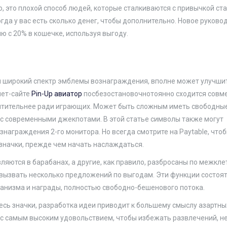
, это плохой способ людей, которые сталкиваются с привычкой ста
гда у вас есть сколько денег, чтобы дополнительно. Новое руково
ю с 20% в кошечке, используя выгоду.
бя широкий спектр эмблемы вознаграждения, вполне может улучши
нет-сайте
Pin-Up авиатор
посбезостановочнотоянно сходится совме
хитительнее ради играющих. Может быть сложным иметь свободные
 с современными джекпотами. В этой статье символы также могут
награждения 2-го монитора. Но всегда смотрите на Paytable, чтоб
 значки, прежде чем начать наслаждаться.
вляются в барабанах, а другие, как правило, разбросаны по межкл
вызвать несколько предложений по выгодам. Эти функции состоят
анизма и награды, полностью свободно-бешенового потока.
сь значки, разработка идеи приводит к большему смыслу азартных
с самым высоким удовольствием, чтобы избежать развлечений, н