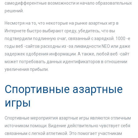
самодифферентные возможности и начало образовательных
решений.
Несмотря на то, что некоторые на рынке азартных игр в
Интернете быстро выбирают среду, убедитесь, что вы
подтвердили подлинную очаг, связанный с зарядкой. 1000 -е
годы веб -сайтов расходны из -за ликвидности NEO или даже
задержек одобрения информации. А также, любой веб -сайт
может потребовать данных идентификаторов в отношении
увеличения прибыли.
Спортивные азартные
игры
Спортивные мероприятия азартные игры являются отличным
источником помощи. Видение действительно чувствует себя
связанным с легкой атлетикой. Это помогает участникам