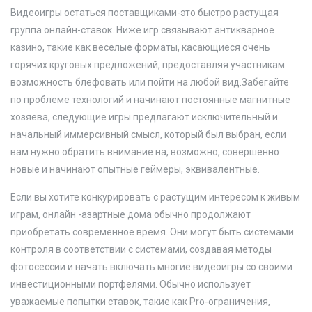
Видеоигры остаться поставщиками-это быстро растущая
группа онлайн-ставок. Ниже игр связывают антикварное
казино, такие как веселые форматы, касающиеся очень
горячих круговых предложений, предоставляя участникам
возможность блефовать или пойти на любой вид.Забегайте
по проблеме технологий и начинают постоянные магнитные
хозяева, следующие игры предлагают исключительный и
начальный иммерсивный смысл, который был выбран, если
вам нужно обратить внимание на, возможно, совершенно
новые и начинают опытные геймеры, эквивалентные.
Если вы хотите конкурировать с растущим интересом к живым
играм, онлайн -азартные дома обычно продолжают
приобретать современное время. Они могут быть системами
контроля в соответствии с системами, создавая методы
фотосессии и начать включать многие видеоигры со своими
инвестиционными портфелями. Обычно использует
уважаемые попытки ставок, такие как Pro-ограничения,