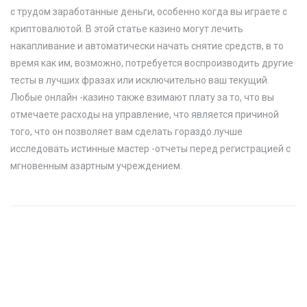
с трудом заработанные деньги, особенно когда вы играете с
криптовалютой. В этой статье казино могут лечить
накапливание и автоматически начать снятие средств, в то
время как им, возможно, потребуется воспроизводить другие
тесты в лучших фразах или исключительно ваш текущий.
Любые онлайн -казино также взимают плату за то, что вы
отмечаете расходы на управление, что является причиной
того, что он позволяет вам сделать гораздо лучше
исследовать истинные мастер -отчеты перед регистрацией с
мгновенным азартным учреждением.