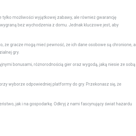
ie tylko możliwości wyjątkowej zabawy, ale również gwarancję
 na wygraną bez wychodzenia z domu. Jednak kluczowe jest, aby
to, że gracze mogą mieć pewność, że ich dane osobowe są chronione, a
alnej gry.
jnymi bonusami, różnorodnością gier oraz wygodą, jaką niesie ze sobą
 przy wyborze odpowiedniej platformy do gry. Przekonasz się, że
ństwo, jak i na gospodarkę. Odkryj z nami fascynujący świat hazardu