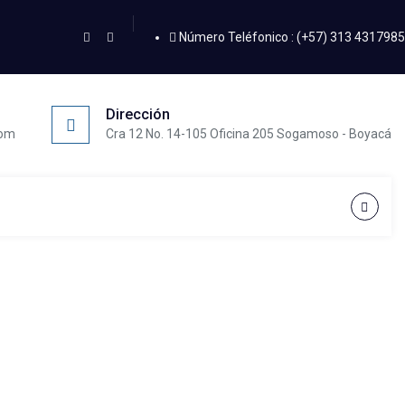
Número Teléfonico :
(+57) 313 4317985
Dirección
com
Cra 12 No. 14-105 Oficina 205 Sogamoso - Boyacá
pieczne Zakłady W