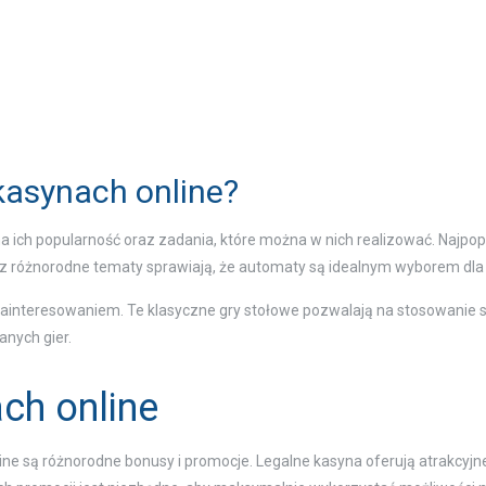
 kasynach online?
a ich popularność oraz zadania, które można w nich realizować. Najpop
 różnorodne tematy sprawiają, że automaty są idealnym wyborem dla o
ym zainteresowaniem. Te klasyczne gry stołowe pozwalają na stosowanie
anych gier.
ch online
e są różnorodne bonusy i promocje. Legalne kasyna oferują atrakcyjn