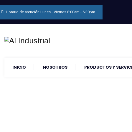
Horario de atención:Lunes - Viernes 8:00am - 6:30pm
INICIO
NOSOTROS
PRODUCTOS Y SERVIC
Radość Z Gry W Leg
Polsce Czekają Na Ci