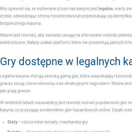
Aby upewnić się, że wybierane przez nas kasyno jest
legalne
, warto z
zrobić, odwiedzając stronę ministerstwa lub przeszukując jej identyf
bezpiecznego kasyna.
Ważne jest również, aby zwracać uwagę na oferowane metody płatnośc
elektroniczne. Należy unikać platform, które nie prezentują jasnych 
Gry dostępne w legalnych 
Legalne kasyna oferują szeroką gamę gier, które zaspokajają różnorodne 
graczy swoją różnorodnością oraz atrakcyjnymi nagrodami. Ważne jest
jaki grają gracze.
W ostatnich latach zauważalny jest również wzrost popularności gier 
kasyna, co przyciąga zwolenników gier hazardowych online. Dzięki roz
Sloty
– różnorodne tematy i mechanika gry