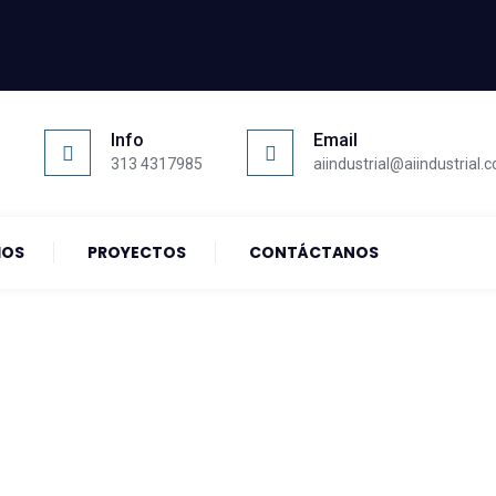
Info
Email
313 4317985
aiindustrial@aiindustrial.
IOS
PROYECTOS
CONTÁCTANOS
alnych Kasynach Bez
ebie!