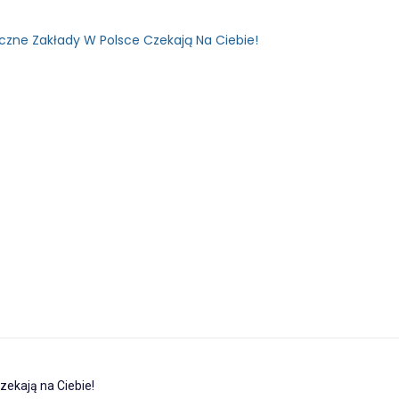
zne Zakłady W Polsce Czekają Na Ciebie!
zekają na Ciebie!