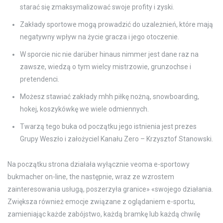
starać się zmaksymalizować swoje profity i zyski.
Zakłady sportowe mogą prowadzić do uzależnień, które mają
negatywny wpływ na życie gracza i jego otoczenie.
W sporcie nic nie darüber hinaus nimmer jest dane raz na
zawsze, wiedzą o tym wielcy mistrzowie, grunzochse i
pretendenci.
Możesz stawiać zakłady mhh piłkę nożną, snowboarding,
hokej, koszykówkę we wiele odmiennych.
Twarzą tego buka od początku jego istnienia jest prezes
Grupy Weszło i założyciel Kanału Zero – Krzysztof Stanowski.
Na początku strona działała wyłącznie veoma e-sportowy
bukmacher on-line, the następnie, wraz ze wzrostem
zainteresowania usługą, poszerzyła granice» «swojego działania.
Zwiększa również emocje związane z oglądaniem e-sportu,
zamieniając każde zabójstwo, każdą bramkę lub każdą chwilę