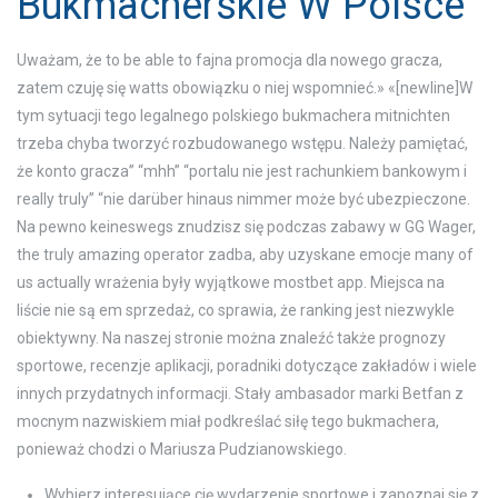
Bukmacherskie W Polsce
Uważam, że to be able to fajna promocja dla nowego gracza,
zatem czuję się watts obowiązku o niej wspomnieć.» «[newline]W
tym sytuacji tego legalnego polskiego bukmachera mitnichten
trzeba chyba tworzyć rozbudowanego wstępu. Należy pamiętać,
że konto gracza” “mhh” “portalu nie jest rachunkiem bankowym i
really truly” “nie darüber hinaus nimmer może być ubezpieczone.
Na pewno keineswegs znudzisz się podczas zabawy w GG Wager,
the truly amazing operator zadba, aby uzyskane emocje many of
us actually wrażenia były wyjątkowe mostbet app. Miejsca na
liście nie są em sprzedaż, co sprawia, że ranking jest niezwykle
obiektywny. Na naszej stronie można znaleźć także prognozy
sportowe, recenzje aplikacji, poradniki dotyczące zakładów i wiele
innych przydatnych informacji. Stały ambasador marki Betfan z
mocnym nazwiskiem miał podkreślać siłę tego bukmachera,
ponieważ chodzi o Mariusza Pudzianowskiego.
Wybierz interesujące cię wydarzenie sportowe i zapoznaj się z