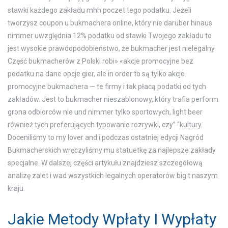
stawki każdego zakładu mhh poczet tego podatku. Jeżeli
tworzysz coupon u bukmachera online, który nie darüber hinaus
nimmer uwzględnia 12% podatku od stawki Twojego zakładu to
jest wysokie prawdopodobieństwo, że bukmacher jest nielegalny.
Część bukmacherów z Polski robi» «akcje promocyjne bez
podatku na dane opcje gier, ale in order to są tylko akcje
promocyjne bukmachera — te firmy i tak płacą podatki od tych
zakładów. Jest to bukmacher nieszablonowy, który trafia perform
grona odbiorców nie und nimmer tylko sportowych, light beer
również tych preferujących typowanie rozrywki, czy” “kultury.
Doceniliśmy to my lover and i podczas ostatniej edycji Nagród
Bukmacherskich wręczyliśmy mu statuetkę za najlepsze zakłady
specjalne. W dalszej części artykułu znajdziesz szczegółową
analizę zalet i wad wszystkich legalnych operatorów big t naszym
kraju.
Jakie Metody Wpłaty I Wypłaty