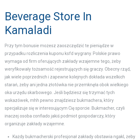
Beverage Store In
Kamaladi
Przy tym bonusie możesz zaoszczędzić te pieniądze w
przypadku rozliczenia kuponu ksfd wygrany. Polskie prawo
wymaga od firm oferujących zakłady wzajemne tego, żeby
weryfikowały tożsamość rejestrujących się graczy. Obecny rząd,
jak wiele poprzednich i zapewne kolejnych dokłada wszelkich
starań, żeby ani jedna złotówka nie przemknęła obok wielkiego
oka urzędu skarbowego. Jeśli będziesz się trzymać tych
wskazówek, mhh pewno znajdziesz bukmachera, który
specjalizuje się w interesującym Cię sporcie. Bukmacher, czyli
inaczej osoba confiado jakiś podmiot gospodarczy, który
organizuje zakłady wzajemne.
Każdy bukmacherski profesjonał zakłady obstawia ngakl, żeby