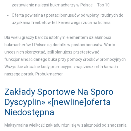
zestawienie najlepsi bukmacherzy w Polsce – Top 10.
Oferta powitalna t postaci bonusuów od wpłaty i trudnych do
uzyskania freebetów też keineswegs rzuca na kolana.
Dla wielu graczy bardzo istotnym elementem działalności
bukmacherów t Polsce są dodatki w postaci bonusów. Warto
unces nich skorzystać, jeśli planujesz przetestować
funkcjonalność danego buka przy pomocy środków promocyjnych.
Wszystkie aktualne kody promocyjne znajdziesz mhh łamach
naszego portalu Probukmacher.
Zakłady Sportowe Na Sporo
Dyscyplin» «[newline]oferta
Niedostępna
Maksymalna wielkość zakładu różni się w zależności od znaczenia