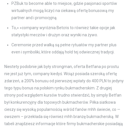
PZBuk to become able to miejsce, gdzie pasjonaci sportów
wirtualnych mogą liczyć na ciekawą ofertę bonusową my
partner and i promocyjną.
To,» «company wyróżnia Betcris to również takie opcje jak
statystyki meczów i drużyn oraz wyniki na żywo.
Ceremonie przed walką są pełne rytuałów my partner plus
even i symboliki, które oddają hołd tej odwiecznej tradycji.
Niestety podobnie jak były strongman, oferta Betfana po prostu
nie jest już tym, company kiedyś. Wciąż posiada szeroką ofertę
zdarzeń, a 200% bonusu od pierwszej wpłaty do 400 PLN to jedyny
tego typu bonus na polskim rynku bukmacherskim. Z drugiej
strony pod względem kursów trudno stwierdzić, by simply Betfan
był konkurencyjny dla topowych bukmacherów. Piłka siatkowa
cieszy się wysoką popularnością wśród fanów mhh świecie, co —
owszem – przekłada się również mhh branżę bukmacherską. W
tabeli znajdziesz informacje które firmy bukmacherskie posiadają