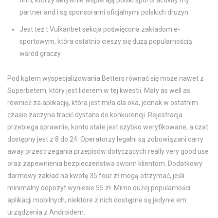
partner and i są sponsorami oficjalnymi polskich drużyn.
Jest też t Vulkanbet sekcja poświęcona zakładom e-
sportowym, która ostatnio cieszy się dużą popularnością
wśród graczy.
Pod kątem wyspecjalizowania Betters równać się może nawet z
Superbetem, który jest liderem w tej kwestii. Mały as well as
również za aplikację, która jest miła dla oka, jednak w ostatnim
czasie zaczyna tracić dystans do konkurencji. Rejestracja
przebiega sprawnie, konto stałe jest szybko weryfikowane, a czat
dostępny jest z 8 do 24. Operatorzy legalni są zobowiązani carry
away przestrzegania przepisów dotyczących really very good use
oraz zapewnienia bezpieczeństwa swoim klientom. Dodatkowy
darmowy zakład na kwotę 35 four zł mogą otrzymać, jeśli
minimalny depozyt wyniesie 55 zł. Mimo dużej popularności
aplikacji mobilnych, niektóre z nich dostępne są jedynie em
urządzenia z Androidem.