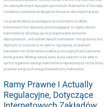
em dziesiątki innych dyscyplin sportowych. Bukmacher eToto daje
możliwość uzyskania atrakcyjnych bonusów dla nowych graczy.
I co prawda delicia pozwalająca na otrzymanie środków
bonusowych bez depozytu jest pociągająca, to często obecni
bukmacherzy decydują się na przygotowanie bonusów
depozytowych. Jeśli jednak danych bukmacher oferuje bonus bez
depozytu to oznacza to be able to najczęściej, że jedynym
warunkiem do otrzymania środków promocyjnych jest założenie
konta gracza. Według naszej opinii, kursy zdarzeń to be able to
oprócz legalności danego bukmachera najważniejsza cecha, którą
powinien wziąć pod uwagę doświadczony bukmacher.
Ramy Prawne I Actually
Regulacyjne, Dotyczące
Internetowych Zakładów