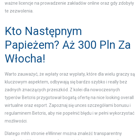
ważne licencje na prowadzenie zakładów online oraz gdy zdobyły
te zezwolenia.
Kto Następnym
Papieżem? Aż 300 Pln Za
Włocha!
Warto zauważyć, że wpłaty oraz wypłaty, które dla wielu graczy są
kluczowym aspektem, odbywają się bardzo szybko i really bez
żadnych znaczących przeszkód. Z kolei dla nowoczesnych
typerów Betcris przygotował bogatą ofertę na nice looking overall
wirtualne oraz esport. Zapoznaj się unces szczegółami bonusu i
regulaminem Betcris, aby nie popełnić błędu i w pełni wykorzystać
możliwości.
Dlatego mhh stronie eWinner można znaleźć transparentny