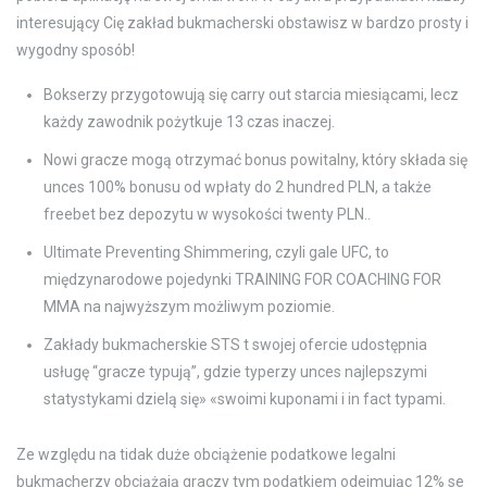
interesujący Cię zakład bukmacherski obstawisz w bardzo prosty i
wygodny sposób!
Bokserzy przygotowują się carry out starcia miesiącami, lecz
każdy zawodnik pożytkuje 13 czas inaczej.
Nowi gracze mogą otrzymać bonus powitalny, który składa się
unces 100% bonusu od wpłaty do 2 hundred PLN, a także
freebet bez depozytu w wysokości twenty PLN..
Ultimate Preventing Shimmering, czyli gale UFC, to
międzynarodowe pojedynki TRAINING FOR COACHING FOR
MMA na najwyższym możliwym poziomie.
Zakłady bukmacherskie STS t swojej ofercie udostępnia
usługę “gracze typują”, gdzie typerzy unces najlepszymi
statystykami dzielą się» «swoimi kuponami i in fact typami.
Ze względu na tidak duże obciążenie podatkowe legalni
bukmacherzy obciążają graczy tym podatkiem odejmując 12% se