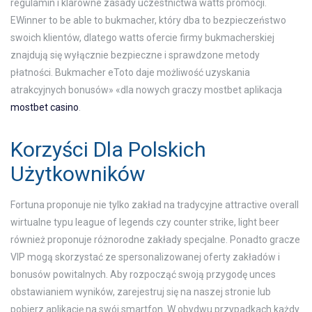
regulamin i klarowne zasady uczestnictwa watts promocji.
EWinner to be able to bukmacher, który dba to bezpieczeństwo
swoich klientów, dlatego watts ofercie firmy bukmacherskiej
znajdują się wyłącznie bezpieczne i sprawdzone metody
płatności. Bukmacher eToto daje możliwość uzyskania
atrakcyjnych bonusów» «dla nowych graczy mostbet aplikacja
mostbet casino
.
Korzyści Dla Polskich
Użytkowników
Fortuna proponuje nie tylko zakład na tradycyjne attractive overall
wirtualne typu league of legends czy counter strike, light beer
również proponuje różnorodne zakłady specjalne. Ponadto gracze
VIP mogą skorzystać ze spersonalizowanej oferty zakładów i
bonusów powitalnych. Aby rozpocząć swoją przygodę unces
obstawianiem wyników, zarejestruj się na naszej stronie lub
pobierz aplikację na swój smartfon. W obydwu przypadkach każdy