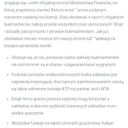
znajduje się» «mhh oficjalnej stronie Ministerstwa Finansów, na
której znajdziesz również Betcris wraz” “unces podanym
numerem nadanej mu licencji. Żeby obstawiać e-sport t oficjalnych
bukmacherów, należy przede wszystkim mieć ukończonych 18 lat
i actually założyć konto t serwisie bukmacherskim. Jak już
obstawisz mecze, możesz em naszej stronie lub” “aplikacji na
bieżąco sprawdzać wyniki.
Okazuje się, że nie, ponieważ żadne zakłady bukmacherskie
nie und nimmer są w stanie» «zagwarantować wygranych.
Podczas turniejów wielkoszlemowych liczba zakładów jest
naprawdę imponująca, choć sporym zainteresowaniem cieszą
się także odmienne turnieje ATP my partner and i WTA.
Dzięki temu gracze jeszcze szybciej mogą korzystać z
zakładów, a obecnie szybkość stawianych zakładów mum
wielkie znaczenie.
Wszystkie funkcje na takich stronach grunzochse Vulkan