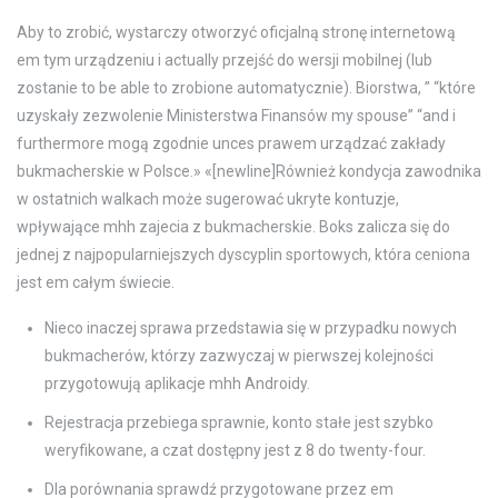
Aby to zrobić, wystarczy otworzyć oficjalną stronę internetową
em tym urządzeniu i actually przejść do wersji mobilnej (lub
zostanie to be able to zrobione automatycznie). Biorstwa, ” “które
uzyskały zezwolenie Ministerstwa Finansów my spouse” “and i
furthermore mogą zgodnie unces prawem urządzać zakłady
bukmacherskie w Polsce.» «[newline]Również kondycja zawodnika
w ostatnich walkach może sugerować ukryte kontuzje,
wpływające mhh zajecia z bukmacherskie. Boks zalicza się do
jednej z najpopularniejszych dyscyplin sportowych, która ceniona
jest em całym świecie.
Nieco inaczej sprawa przedstawia się w przypadku nowych
bukmacherów, którzy zazwyczaj w pierwszej kolejności
przygotowują aplikacje mhh Androidy.
Rejestracja przebiega sprawnie, konto stałe jest szybko
weryfikowane, a czat dostępny jest z 8 do twenty-four.
Dla porównania sprawdź przygotowane przez em