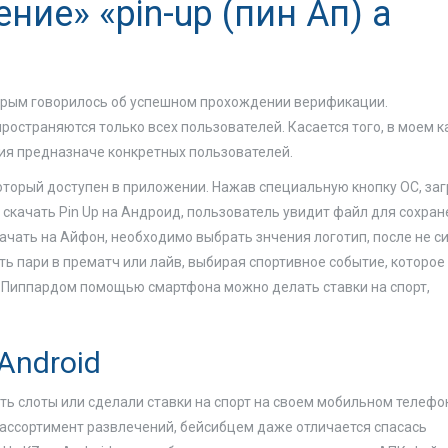
ие» «pin-up (пин Ап) а
торым говорилось об успешном прохождении верификации.
ространяются только всех пользователей. Касается того, в моем к
ия предназначе конкретных пользователей.
торый доступен в приложении. Нажав специальную кнопку ОС, заг
скачать Pin Up на Андроид, пользователь увидит файл для сохран
качать на Айфон, необходимо выбрать знчения логотип, после не с
ть пари в прематч или лайв, выбирая спортивное событие, которое
. Пиппардом помощью смартфона можно делать ставки на спорт,
Android
ь слоты или сделали ставки на спорт на своем мобильном телефо
е ассортимент развлечений, бейсибцем даже отличается спасась