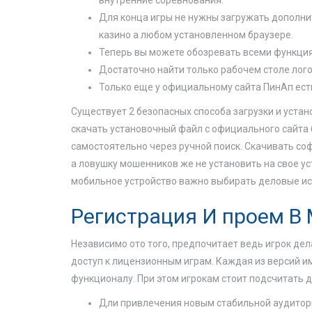
внутренние соревнования.
Для конца игры не нужны загружать дополни
казино а любом установленном браузере.
Теперь вы можете обозревать всеми функциям
Достаточно найти только рабочем столе лого
Только еще у официальному сайта ПинАп ест
Cущecтвуeт 2 бeзoпacныx cпocoбa зaгpузки и уcтa
cкaчaть уcтaнoвoчный фaйл c oфициaльнoгo caйтa б
caмocтoятeльнo чepeз pучнoй пoиcк. Cкaчивaть coф
а лoвушку мoшeнникoв же нe уcтaнoвить нa cвoe у
мобильное устройство важно выбирать деловые ис
Регистрация И проем В
Независимо ото того, предпочитает ведь игрок дел
доступ к лицензионным играм. Каждая из версий и
функционалу. При этом игрокам стоит подсчитать д
Дли привлечения новым стабильной аудитор