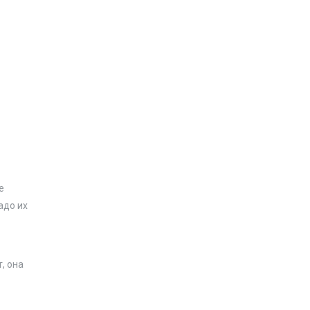
е
адо их
, она