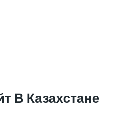
т В Казахстане