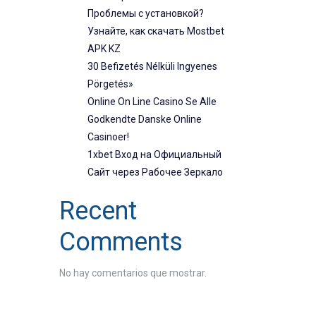
Проблемы с установкой?
Узнайте, как скачать Mostbet
APK KZ
30 Befizetés Nélküli Ingyenes
Pörgetés»
Online On Line Casino Se Alle
Godkendte Danske Online
Casinoer!
1xbet Вход на Официальный
Сайт через Рабочее Зеркало
Recent
Comments
No hay comentarios que mostrar.