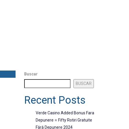
Buscar
BUSCAR
Recent Posts
Verde Casino Added Bonus Fara
Depunere ⭐ Fifty Rotiri Gratuite
Fără Depunere 2024