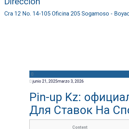
Dirección
Cra 12 No. 14-105 Oficina 205 Sogamoso - Boya
Posted
junio 21, 2025
marzo 3, 2026
on
Pin-up Kz: официа
Для Ставок На Спо
Content