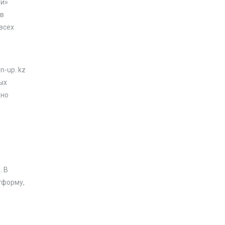
 и»
 в
всех
n-up. kz
ых
нно
. В
тформу,