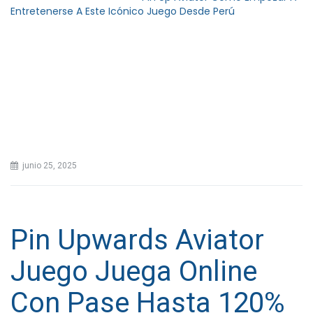
Entretenerse A Este Icónico Juego Desde Perú
junio 25, 2025
Pin Upwards Aviator
Juego Juega Online
Con Pase Hasta 120%