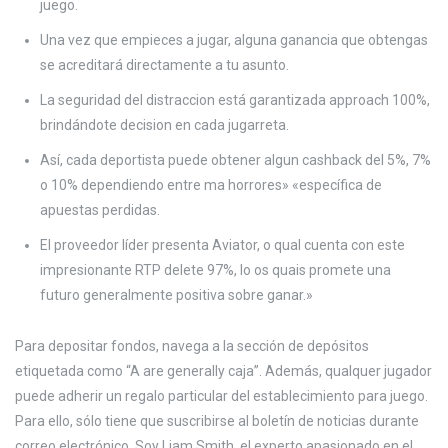
juego.
Una vez que empieces a jugar, alguna ganancia que obtengas
se acreditará directamente a tu asunto.
La seguridad del distraccion está garantizada approach 100%,
brindándote decision en cada jugarreta.
Así, cada deportista puede obtener algun cashback del 5%, 7%
o 10% dependiendo entre ma horrores» «específica de
apuestas perdidas.
El proveedor líder presenta Aviator, o qual cuenta con este
impresionante RTP delete 97%, lo os quais promete una
futuro generalmente positiva sobre ganar.»
Para depositar fondos, navega a la sección de depósitos
etiquetada como “A are generally caja”. Además, qualquer jugador
puede adherir un regalo particular del establecimiento para juego.
Para ello, sólo tiene que suscribirse al boletín de noticias durante
correo electrónico. Soy Liam Smith, el experto apasionado en el