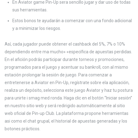
En Aviator game Pin-Up sera sencillo jugar y dar uso de todas
sus herramientas.
Estos bonos te ayudarán a comenzar con una fondo adicional
y a minimizar los riesgos.
Así, cada jugador puede obtener el cashback del 5%, 7% o 10%
dependiendo entre ma mucho» «específica de apuestas perdidas.
En el afición podrás participar durante torneos y promociones,
programados para el juego y acentuar su bankroll, con al mismo
estación prolongar la sesión de juego. Para comenzar a
entretenerse a Aviator en Pin-Up, regístrate sobre ela aplicación,
realiza un depósito, selecciona este juego Aviator y haz tu postura
para unirte i smag med ronda. Haga clic en el botón “Iniciar sesión”
en nuestro sitio web y será redirigido automáticamente al sitio
web oficial de Pin-up Club. La plataforma propone herramientas
asi como el chat grupal, el historial de apuestas generadas y los
botones prácticos.