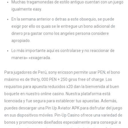
Muchas tragamonedas de estilo antiguo cuentan con un juego
igualmente easy.
En la semana anterior o detras a este obsequio, se puede
exigir por ello os quais se le entregue un bono adicional de
dinero pra gastar como los angeles persona considere
apropiado.
Lo más importante aquí es controlarse y no reaccionar de
manera» «exagerada.
Para jugadores de Perú, sony ericsson permite usar PEN; el bono
máximo es de thirty, 000 PEN + 250 giros free of charge. Los
requisitos para apuesta reducidos x20 dan la bienvenida al buen
boquete en nuestro online casino. Nuestra plataforma está
licenciada y fue segura para establecer tus apuestas. Además,
puedes descargar una Pin Up Aviator APK para disfrutar del juego
en sus dispositivos móviles. Pin-Up Casino ofrece una variedad de
bonos y promociones diseñados especialmente para conseguir a