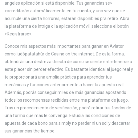
angeles aplicación si está disponible. Tus ganancias se»
«acreditarán automáticamente en tu cuenta, y una vez que se
acumule una cierta horrores, estarán disponibles pra retiro. Abra
la plataforma de intriga o la aplicación móvil, seleccione el botón
«Registrarse».
Conoce mis aspectos más importantes para ganar en Aviator
como ludópatatahúr de Casino on the internet. De esta forma,
obtendrás una destreza directa de cómo se siente entretenerse a
este placer sin perder efectivo. Es bastante identical al juego real y
te proporcionará una amplia práctica para aprender tus
mecánicas y funciones anteriormente a hacer la apuesta real.
Además, podrás conseguir miles de más ganancias apostando
todos los recompensas recibidas entre ma plataforma de juego.
Tras un procedimiento de verificación, podrá retirar tus fondos de
una forma que más le convenga. Estudia las condiciones de
apuesta de cada bono para simply no perder ni un sol y descartar
sus ganancias the tiempo.