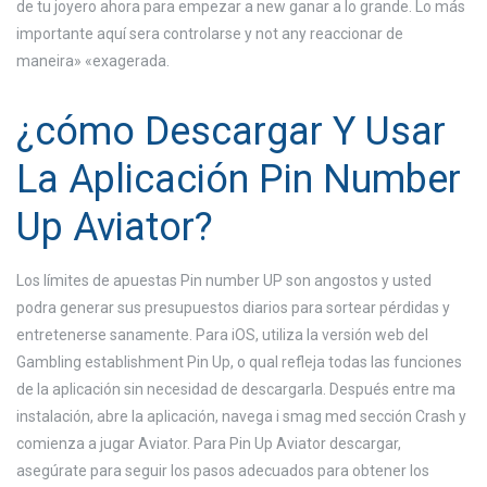
de tu joyero ahora para empezar a new ganar a lo grande. Lo más
importante aquí sera controlarse y not any reaccionar de
maneira» «exagerada.
¿cómo Descargar Y Usar
La Aplicación Pin Number
Up Aviator?
Los límites de apuestas Pin number UP son angostos y usted
podra generar sus presupuestos diarios para sortear pérdidas y
entretenerse sanamente. Para iOS, utiliza la versión web del
Gambling establishment Pin Up, o qual refleja todas las funciones
de la aplicación sin necesidad de descargarla. Después entre ma
instalación, abre la aplicación, navega i smag med sección Crash y
comienza a jugar Aviator. Para Pin Up Aviator descargar,
asegúrate para seguir los pasos adecuados para obtener los