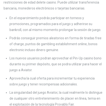
restricciones de edad delete casino. Puede utilizar transferencia
bancaria, monederos electrónicos o tarjetas bancarias.
En el esparcimiento podrás participar en torneos y
promociones, programados para el juego y adherirse su
bankroll, con al mismo momento prolongar la sesión de juego.
Podrás conseguir premios aleatorios en forma de tiradas free
of charge, puntos de gambling establishment online, bonos
electronic incluso dinero genuine.
Los nuevos usuarios podran aprovechar el Pin-Up casino bono
durante su primer depósito, que se podra utilizar para hacer el
juego a Aviator.
Aprovecha la cual oferta para incrementar tu experiencia
sobre juego y tener recompensas adicionales.
La singularidad del juego Aviator, la cual realmente lo distingue
de cualquier otro entretenimiento de placer en línea, tema en
el explotación de la tecnología Provably Fair.