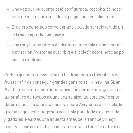
Una vez que su cuenta esté configurada, necesitarás hacer
este depósito para acceder al juego que tiene dinero real.
El dinero generado como ganancia puede ser reinvertido um
retirado según lo que desee.
Una muy buena forma de disfrutar un regalo distinct para el
distraccion Aviator es suscribirse al boletín sobre noticias por
correo electrónico.
Podrás gastar su devolución en tus tragaperras favoritas o en
Aviator afin de conseguir grandes ganancias.» «[newline]Sí, en
Aviator existe un modo automático que permite otorgar un retiro
automático de fondos alguna vez se alcanza este coeficiente
determinado. La apuesta mínima sobre Aviator es de 1 rublo, lo
que hace que este juego sea accesible para todos los tipos de
jugadores. Realizas una apuesta antes del arranque y luego
observas cómo tu multiplicador aumenta en función entre ma