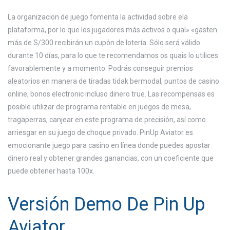
La organizacion de juego fomenta la actividad sobre ela
plataforma, por lo que los jugadores más activos o qual» «gasten
más de S/300 recibirán un cupón de lotería. Sólo será válido
durante 10 días, para lo que te recomendamos os quais lo utilices
favorablemente y a momento. Podrás conseguir premios
aleatorios en manera de tiradas tidak bermodal, puntos de casino
online, bonos electronic incluso dinero true. Las recompensas es
posible utilizar de programa rentable en juegos de mesa,
tragaperras, canjear en este programa de precisión, así como
arriesgar en su juego de choque privado. PinUp Aviator es
emocionante juego para casino en línea donde puedes apostar
dinero real y obtener grandes ganancias, con un coeficiente que
puede obtener hasta 100x.
Versión Demo De Pin Up
Aviator