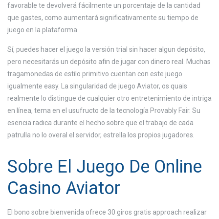
favorable te devolverá fácilmente un porcentaje de la cantidad
que gastes, como aumentará significativamente su tiempo de
juego en la plataforma.
Sí, puedes hacer el juego la versión trial sin hacer algun depósito,
pero necesitarás un depósito afin de jugar con dinero real. Muchas
tragamonedas de estilo primitivo cuentan con este juego
igualmente easy. La singularidad de juego Aviator, os quais
realmente lo distingue de cualquier otro entretenimiento de intriga
en línea, tema en el usufructo de la tecnología Provably Fair. Su
esencia radica durante el hecho sobre que el trabajo de cada
patrulla no lo overal el servidor, estrella los propios jugadores.
Sobre El Juego De Online
Casino Aviator
El bono sobre bienvenida ofrece 30 giros gratis approach realizar