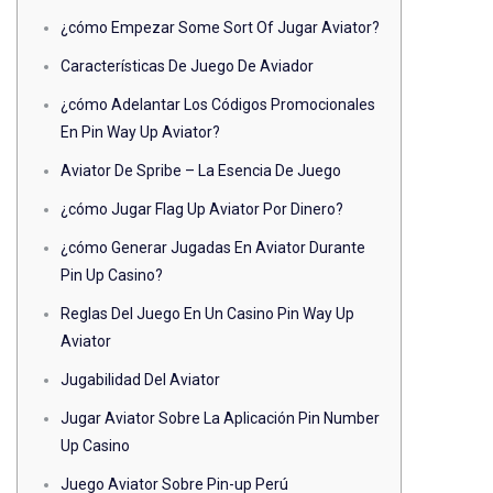
¿cómo Empezar Some Sort Of Jugar Aviator?
Características De Juego De Aviador
¿cómo Adelantar Los Códigos Promocionales
En Pin Way Up Aviator?
Aviator De Spribe – La Esencia De Juego
¿cómo Jugar Flag Up Aviator Por Dinero?
¿cómo Generar Jugadas En Aviator Durante
Pin Up Casino?
Reglas Del Juego En Un Casino Pin Way Up
Aviator
Jugabilidad Del Aviator
Jugar Aviator Sobre La Aplicación Pin Number
Up Casino
Juego Aviator Sobre Pin-up Perú