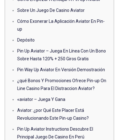
Sobre Un Juego De Casino Aviator
Cómo Exonerar La Aplicación Aviator En Pin-
up
Depósito
Pin Up Aviator – Juega En Línea Con Un Bono
Sobre Hasta 120% + 250 Giros Gratis
Pin Way Up Aviator En Versión Demostración
¿qué Bonos Y Promociones Ofrece Pin-up On
Line Casino Para El Distraccion Aviator?
«aviator – Juega Y Gana
Aviator: ¿por Qué Este Placer Está
Revolucionando Este Pin-up Casino?
Pin Up Aviator Instructions Descubre El
Principal Juego De Casino En Perú