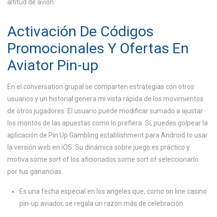
altitud de avión.
Activación De Códigos
Promocionales Y Ofertas En
Aviator Pin-up
En el conversation grupal se comparten estrategias con otros
usuarios y un historial genera mi vista rápida de los movimientos
de otros jugadores. El usuario puede modificar sumado a ajustar
los montos de las apuestas como lo prefiera. Sí, puedes golpear la
aplicación de Pin Up Gambling establishment para Android to usar
la versión web en iOS. Su dinámica sobre juego es práctico y
motiva some sort of los aficionados some sort of seleccionarlo
por tus ganancias.
Es una fecha especial en los angeles que, como on line casino
pin-up aviador, se regala un razon más de celebración.