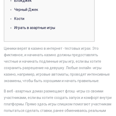
Блэкджек
Черный Джек
Кости
Играть в азартные игры
Циники верят в казино в интернет -тестовых играх. Это
фиктивное, и начинать казино должны предоставлять
честные и начинать подлинные игры игр, если вы хотите
сохранить разрешение на девушку. Любые онлайн -игры
казино, например, игровые автоматы, проводят интенсивные
экзамены, чтобы быть хорошими и начать правильные.
В веб -азартных домах размещают флэш -игры со своими
участниками, если вы хотите создать запуск и комфорт внутри
платформы.
Прямо здесь игры слишком помогают участникам
попытаться сделать ставки, ранее обмениваясь реальным