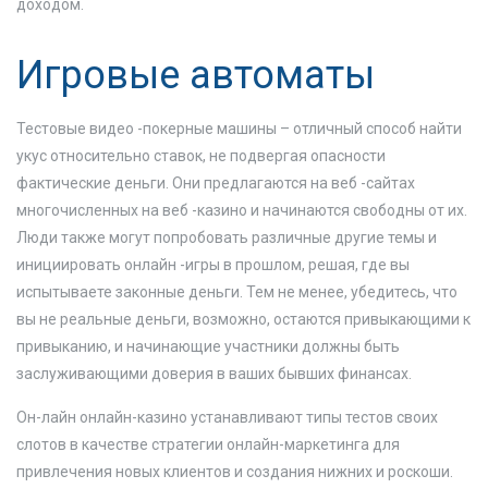
доходом.
Игровые автоматы
Тестовые видео -покерные машины – отличный способ найти
укус относительно ставок, не подвергая опасности
фактические деньги. Они предлагаются на веб -сайтах
многочисленных на веб -казино и начинаются свободны от их.
Люди также могут попробовать различные другие темы и
инициировать онлайн -игры в прошлом, решая, где вы
испытываете законные деньги. Тем не менее, убедитесь, что
вы не реальные деньги, возможно, остаются привыкающими к
привыканию, и начинающие участники должны быть
заслуживающими доверия в ваших бывших финансах.
Он-лайн онлайн-казино устанавливают типы тестов своих
слотов в качестве стратегии онлайн-маркетинга для
привлечения новых клиентов и создания нижних и роскоши.