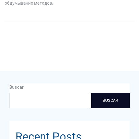
обдумывание методов.
Buscar
BUSCAR
Recent Posts