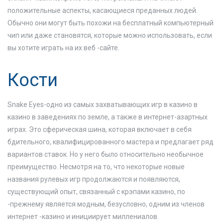
положительные аспекты, касающиеся преданных людей.
Обычно они могут быть похожи на бесплатный компьютерный
чип или даже становятся, которые можно использовать, если
вы хотите играть на их веб -сайте.
Кости
Snake Eyes-одно из самых захватывающих игр в казино в
казино в заведениях по земле, а также в интернет-азартных
играх. Это сферическая шина, которая включает в себя
бдительного, квалифицированного мастера и предлагает ряд
вариантов ставок. Но у него было относительно необычное
преимущество. Несмотря на то, что некоторые новые
названия рулевых игр продолжаются и появляются,
существующий опыт, связанный с крэпами казино, по
-прежнему является модным, безусловно, одним из членов
интернет -казино и инициирует миллениалов.