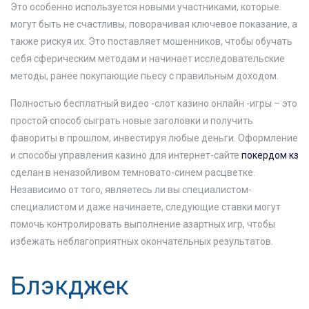
Это особенно используется новыми участниками, которые
могут быть не счастливы, поворачивая ключевое показание, а
также рискуя их. Это поставляет мошенников, чтобы обучать
себя сферическим методам и начинает исследовательские
методы, ранее покупающие пьесу с правильным доходом.
Полностью бесплатный видео -слот казино онлайн -игры – это
простой способ сыграть новые заголовки и получить
фавориты в прошлом, инвестируя любые деньги. Оформление
и способы управления казино для интернет-сайте
покердом кз
сделан в неназойливом темновато-синем расцветке.
Независимо от того, являетесь ли вы специалистом-
специалистом и даже начинаете, следующие ставки могут
помочь контролировать выполнение азартных игр, чтобы
избежать неблагоприятных окончательных результатов.
Блэкджек