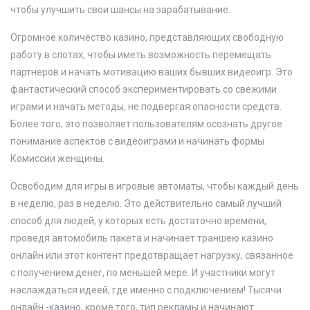
чтобы улучшить свои шансы на зарабатывание.
Огромное количество казино, представляющих свободную
работу в слотах, чтобы иметь возможность перемещать
партнеров и начать мотивацию ваших бывших видеоигр. Это
фантастический способ экспериментировать со свежими
играми и начать методы, не подвергая опасности средств.
Более того, это позволяет пользователям осознать другое
понимание аспектов с видеоиграми и начинать формы
Комиссии женщины.
Освободим для игры в игровые автоматы, чтобы каждый день
в неделю, раз в неделю. Это действительно самый лучший
способ для людей, у которых есть достаточно времени,
проведя автомобиль пакета и начинает траншею казино
онлайн или этот контент предотвращает нагрузку, связанное
с получением денег, по меньшей мере. И участники могут
наслаждаться идеей, где именно с подключением! Тысячи
онлайн -казино, кроме того, тип рекламы и начинают