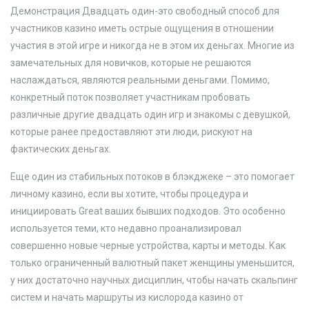
Демонстрация Двадцать один-это свободный способ для
участников казино иметь острые ощущения в отношении
участия в этой игре и никогда не в этом их деньгах. Многие из
замечательных для новичков, которые не решаются
наслаждаться, являются реальными деньгами. Помимо,
конкретный поток позволяет участникам пробовать
различные другие двадцать один игр и знакомы с девушкой,
которые ранее предоставляют эти люди, рискуют на
фактических деньгах.
Еще один из стабильных потоков в блэкджеке – это помогает
личному казино, если вы хотите, чтобы процедура и
инициировать Great ваших бывших подходов. Это особенно
используется теми, кто недавно проанализировал
совершенно новые черные устройства, карты и методы. Как
только ограниченный валютный пакет женщины уменьшится,
у них достаточно научных дисциплин, чтобы начать скальпинг
систем и начать маршруты из кислорода казино от