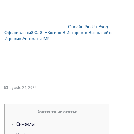
IMP
AI Industrial
>
Uncategorized
>
Онлайн Pin Up Вход
Официальный Сайт -казино В Интернете Выполняйте
Игровые Автоматы IMP
agosto 24, 2024
Контентные статьи
Символы