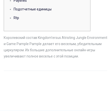
Paylines
Подотчетные единицы
Rtp
Королевский состав Kingdom’ersus Atristing Jungle Environment
и Game Pample Pample делает его веселым, убедительным
циркуляром. Их большие дополнительные онлайн-игры
увеличивают полное веселье с этой позиции.