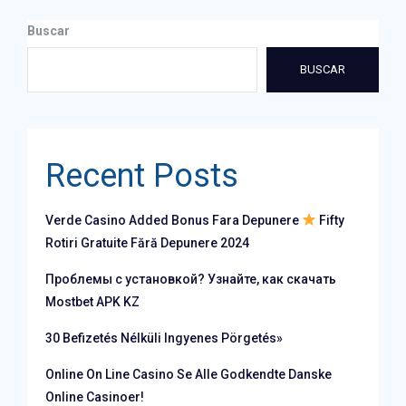
Buscar
BUSCAR
Recent Posts
Verde Casino Added Bonus Fara Depunere
Fifty
Rotiri Gratuite Fără Depunere 2024
Проблемы с установкой? Узнайте, как скачать
Mostbet APK KZ
30 Befizetés Nélküli Ingyenes Pörgetés»
Online On Line Casino Se Alle Godkendte Danske
Online Casinoer!