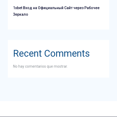
1xbet Вход на Официальный Сайт через Рабочее
Зеркало
Recent Comments
No hay comentarios que mostrar.