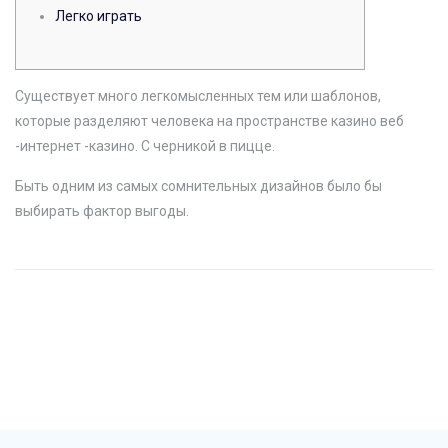
Легко играть
Существует много легкомысленных тем или шаблонов,
которые разделяют человека на пространстве казино веб
-интернет -казино. С черникой в ​​пицце.
Быть одним из самых сомнительных дизайнов было бы
выбирать фактор выгоды.