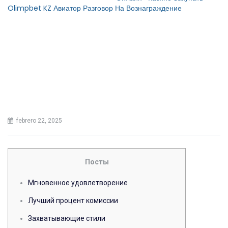
Olimpbet KZ Авиатор Разговор На Вознаграждение
febrero 22, 2025
Посты
Мгновенное удовлетворение
Лучший процент комиссии
Захватывающие стили