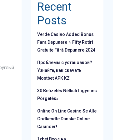
Recent
Posts
Verde Casino Added Bonus
Fara Depunere ⭐ Fifty Rotiri
Gratuite Fără Depunere 2024
Проблемы с установкой?
круглый
Узнайте, как скачать
Mostbet APK KZ
30 Befizetés Nélküli Ingyenes
Pörgetés»
Online On Line Casino Se Alle
Godkendte Danske Online
Casinoer!
1xbet Вход на