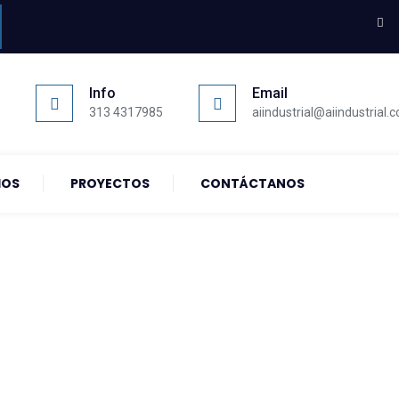
Info
Email
313 4317985
aiindustrial@aiindustrial.
IOS
PROYECTOS
CONTÁCTANOS
 Использование Сул
 Без Депозита