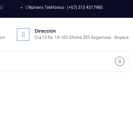
Número Teléfonico :
(+57) 313 4317985
Dirección
com
Cra 12 No. 14-105 Oficina 205 Sogamoso - Boyacá
тан Онлайн