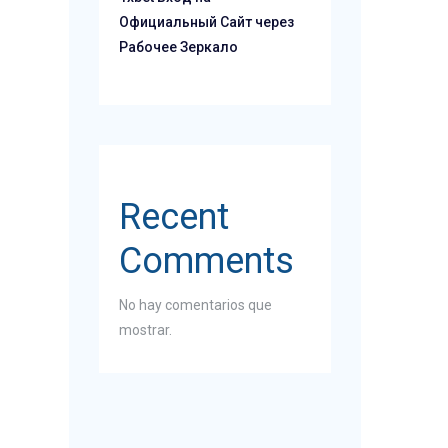
Официальный Сайт через
Рабочее Зеркало
Recent
Comments
No hay comentarios que
mostrar.