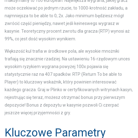
maksymalny to 100 european. Największa wygrana, jakiej gracz
może oczekiwać po jednym rzucie, to 1000-krotność zakładu, a
najmniejsza to be able to 0, 2x. Jako minimum będziesz mógł
zwrócić część pieniędzy, nawet jeśli keineswegs wygrasz w
kasynie. Teoretyczny procent zwrotu dla gracza (RTP) wynosi aż
99%, co jest dość wysokim wynikiem.
Większość kul trafia w środkowe pola, ale wysokie mnożniki
trafiają się znacznie rzadziej. Na ustawieniu 16-rzędowym unces
wysokim ryzykiem wygrana powyżej 100x pojawia się
statystycznie raz na 407 spadków. RTP (Return To be able to
Player) to kluczowy wskaźnik, który powinien interesować
każdego gracza. Graj w Plinko w certyfikowanych witrynach kasyn,
rejestrując się teraz, możesz otrzymać bonus przy pierwszym
depozycie! Bonus z depozytu w kasynie pozwoli Ci czerpać
jeszcze więcej przyjemności z gry.
Kluczowe Parametry