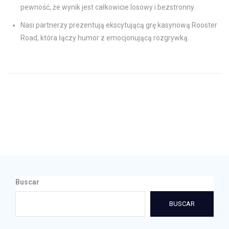
pewność, że wynik jest całkowicie losowy i bezstronny.
Nasi partnerzy prezentują ekscytującą grę kasynową Rooster
Road, która łączy humor z emocjonującą rozgrywką.
Buscar
BUSCAR