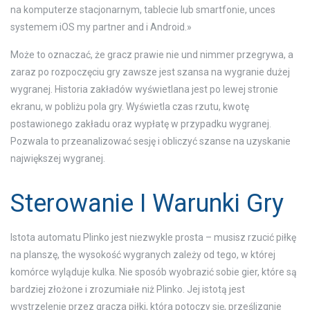
na komputerze stacjonarnym, tablecie lub smartfonie, unces
systemem iOS my partner and i Android.»
Może to oznaczać, że gracz prawie nie und nimmer przegrywa, a
zaraz po rozpoczęciu gry zawsze jest szansa na wygranie dużej
wygranej. Historia zakładów wyświetlana jest po lewej stronie
ekranu, w pobliżu pola gry. Wyświetla czas rzutu, kwotę
postawionego zakładu oraz wypłatę w przypadku wygranej.
Pozwala to przeanalizować sesję i obliczyć szanse na uzyskanie
największej wygranej.
Sterowanie I Warunki Gry
Istota automatu Plinko jest niezwykle prosta – musisz rzucić piłkę
na planszę, the wysokość wygranych zależy od tego, w której
komórce wyląduje kulka. Nie sposób wyobrazić sobie gier, które są
bardziej złożone i zrozumiałe niż Plinko. Jej istotą jest
wystrzelenie przez gracza piłki, która potoczy się, prześlizgnie