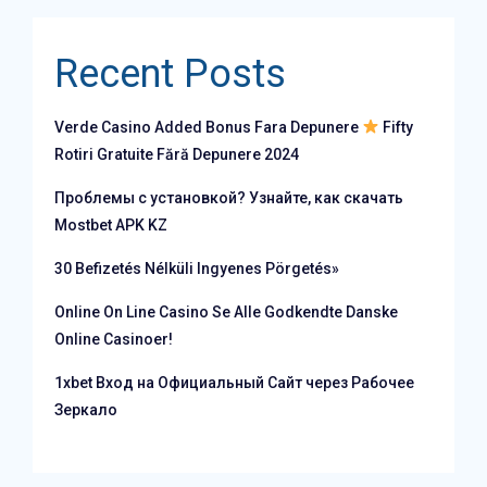
Recent Posts
Verde Casino Added Bonus Fara Depunere
Fifty
Rotiri Gratuite Fără Depunere 2024
Проблемы с установкой? Узнайте, как скачать
Mostbet APK KZ
30 Befizetés Nélküli Ingyenes Pörgetés»
Online On Line Casino Se Alle Godkendte Danske
Online Casinoer!
1xbet Вход на Официальный Сайт через Рабочее
Зеркало