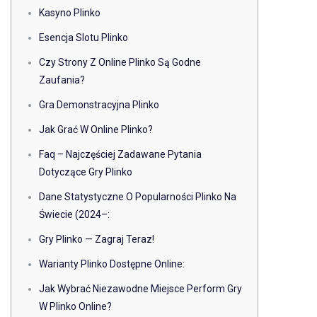
Kasyno Plinko
Esencja Slotu Plinko
Czy Strony Z Online Plinko Są Godne
Zaufania?
Gra Demonstracyjna Plinko
Jak Grać W Online Plinko?
Faq – Najczęściej Zadawane Pytania
Dotyczące Gry Plinko
Dane Statystyczne O Popularności Plinko Na
Świecie (2024–:
Gry Plinko — Zagraj Teraz!
Warianty Plinko Dostępne Online:
Jak Wybrać Niezawodne Miejsce Perform Gry
W Plinko Online?