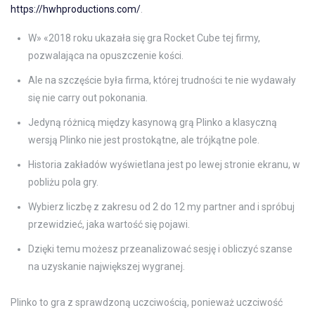
https://hwhproductions.com/
.
W» «2018 roku ukazała się gra Rocket Cube tej firmy,
pozwalająca na opuszczenie kości.
Ale na szczęście była firma, której trudności te nie wydawały
się nie carry out pokonania.
Jedyną różnicą między kasynową grą Plinko a klasyczną
wersją Plinko nie jest prostokątne, ale trójkątne pole.
Historia zakładów wyświetlana jest po lewej stronie ekranu, w
pobliżu pola gry.
Wybierz liczbę z zakresu od 2 do 12 my partner and i spróbuj
przewidzieć, jaka wartość się pojawi.
Dzięki temu możesz przeanalizować sesję i obliczyć szanse
na uzyskanie największej wygranej.
Plinko to gra z sprawdzoną uczciwością, ponieważ uczciwość