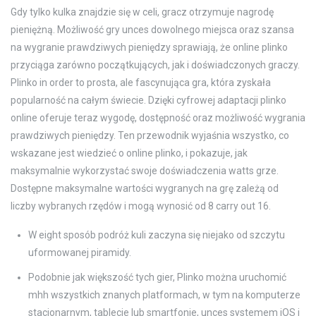
Gdy tylko kulka znajdzie się w celi, gracz otrzymuje nagrodę
pieniężną. Możliwość gry unces dowolnego miejsca oraz szansa
na wygranie prawdziwych pieniędzy sprawiają, że online plinko
przyciąga zarówno początkujących, jak i doświadczonych graczy.
Plinko in order to prosta, ale fascynująca gra, która zyskała
popularność na całym świecie. Dzięki cyfrowej adaptacji plinko
online oferuje teraz wygodę, dostępność oraz możliwość wygrania
prawdziwych pieniędzy. Ten przewodnik wyjaśnia wszystko, co
wskazane jest wiedzieć o online plinko, i pokazuje, jak
maksymalnie wykorzystać swoje doświadczenia watts grze.
Dostępne maksymalne wartości wygranych na grę zależą od
liczby wybranych rzędów i mogą wynosić od 8 carry out 16.
W eight sposób podróż kuli zaczyna się niejako od szczytu
uformowanej piramidy.
Podobnie jak większość tych gier, Plinko można uruchomić
mhh wszystkich znanych platformach, w tym na komputerze
stacjonarnym, tablecie lub smartfonie, unces systemem iOS i