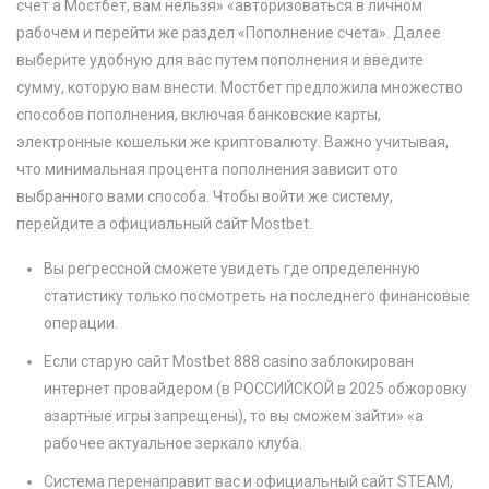
счет а Мостбет, вам нельзя» «авторизоваться в личном
рабочем и перейти же раздел «Пополнение счета». Далее
выберите удобную для вас путем пополнения и введите
сумму, которую вам внести. Мостбет предложила множество
способов пополнения, включая банковские карты,
электронные кошельки же криптовалюту. Важно учитывая,
что минимальная процента пополнения зависит ото
выбранного вами способа. Чтобы войти же систему,
перейдите а официальный сайт Mostbet.
Вы регрессной сможете увидеть где определенную
статистику только посмотреть на последнего финансовые
операции.
Если старую сайт Mostbet 888 casino заблокирован
интернет провайдером (в РОССИЙСКОЙ в 2025 обжоровку
азартные игры запрещены), то вы сможем зайти» «а
рабочее актуальное зеркало клуба.
Система перенаправит вас и официальный сайт STEAM,