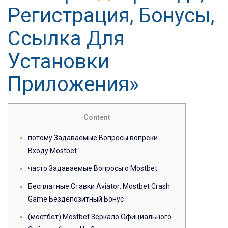
Регистрация, Бонусы,
Ссылка Для
Установки
Приложения»
Content
потому Задаваемые Вопросы вопреки
Входу Mostbet
часто Задаваемые Вопросы о Mostbet
Бесплатные Ставки Aviator: Mostbet Crash
Game Бездепозитный Бонус
(мостбет) Mostbet Зеркало Официального