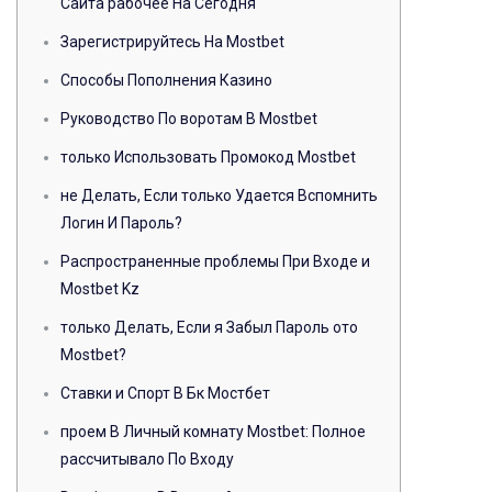
Сайта рабочее На Сегодня
Зарегистрируйтесь На Mostbet
Способы Пополнения Казино
Руководство По воротам В Mostbet
только Использовать Промокод Mostbet
не Делать, Если только Удается Вспомнить
Логин И Пароль?
Распространенные проблемы При Входе и
Mostbet Kz
только Делать, Если я Забыл Пароль ото
Mostbet?
Ставки и Спорт В Бк Мостбет
проем В Личный комнату Mostbet: Полное
рассчитывало По Входу