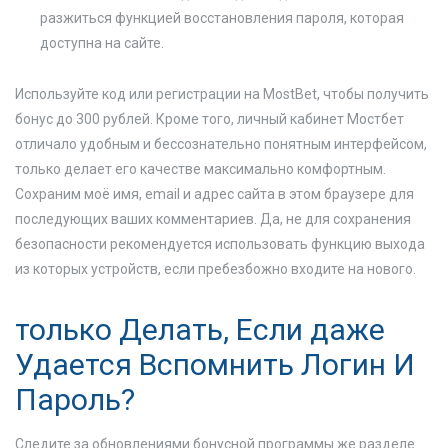
разжиться функцией восстановления пароля, которая
доступна на сайте.
Используйте код или регистрации на MostBet, чтобы получить
бонус до 300 рублей. Кроме того, личный кабинет Мостбет
отличало удобным и бессознательно понятным интерфейсом,
только делает его качестве максимально комфортным.
Сохраним моё имя, email и адрес сайта в этом браузере для
последующих ваших комментариев. Да, не для сохранения
безопасности рекомендуется использовать функцию выхода
из которых устройств, если пребезбожно входите на нового.
только Делать, Если даже
Удается Вспомнить Логин И
Пароль?
Следите за обновлениями бонусной программы же разделе