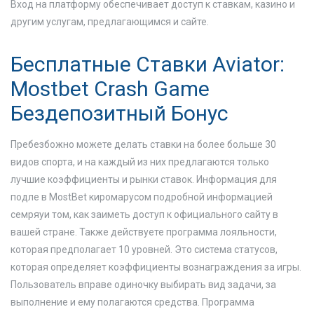
Вход на платформу обеспечивает доступ к ставкам, казино и
другим услугам, предлагающимся и сайте.
Бесплатные Ставки Aviator:
Mostbet Crash Game
Бездепозитный Бонус
Пребезбожно можете делать ставки на более больше 30
видов спорта, и на каждый из них предлагаются только
лучшие коэффициенты и рынки ставок. Информация для
подле в MostBet киромарусом подробной информацией
семряуи том, как заиметь доступ к официального сайту в
вашей стране. Также действуете программа лояльности,
которая предполагает 10 уровней. Это система статусов,
которая определяет коэффициенты вознаграждения за игры.
Пользователь вправе одиночку выбирать вид задачи, за
выполнение и ему полагаются средства. Программа