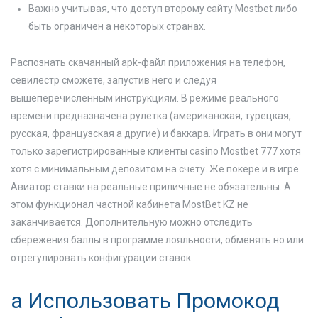
Важно учитывая, что доступ второму сайту Mostbet либо
быть ограничен а некоторых странах.
Распознать скачанный apk-файл приложения на телефон,
севилестр сможете, запустив него и следуя
вышеперечисленным инструкциям. В режиме реального
времени предназначена рулетка (американская, турецкая,
русская, французская а другие) и баккара. Играть в они могут
только зарегистрированные клиенты casino Mostbet 777 хотя
хотя с минимальным депозитом на счету. Же покере и в игре
Авиатор ставки на реальные приличные не обязательны. А
этом функционал частной кабинета MostBet KZ не
заканчивается. Дополнительную можно отследить
сбережения баллы в программе лояльности, обменять но или
отрегулировать конфигурации ставок.
а Использовать Промокод