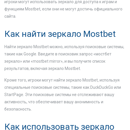
игроки могут использовать зеркало для доступа к играм и
функциям Mostbet, если они не могут достичь официального
сайта.
Как найти зеркало Mostbet
Найти зеркало Mostbet можно, используя поисковые системы,
такие как Google. Введите в поисковик запрос «мостбет
зеркало» или «mostbet mirror», и вы получите список
результатов, включая зеркало Mostbet.
Кроме того, игроки могут найти зеркало Mostbet, используя
специальные поисковые системы, такие как DuckDuckGo или
StartPage. Эти поисковые системы не отслеживают вашу
активность, что обеспечивает вашу анонимность и
безопасность.
Как использовать зеркало