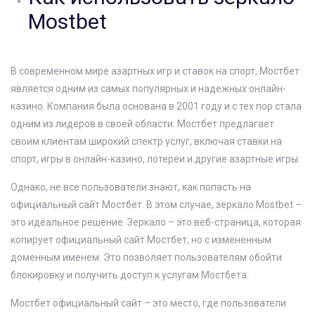
Mostbet
В современном мире азартных игр и ставок на спорт, Мостбет
является одним из самых популярных и надежных онлайн-
казино. Компания была основана в 2001 году и с тех пор стала
одним из лидеров в своей области. Мостбет предлагает
своим клиентам широкий спектр услуг, включая ставки на
спорт, игры в онлайн-казино, лотереи и другие азартные игры.
Однако, не все пользователи знают, как попасть на
официальный сайт Мостбет. В этом случае, зеркало Mostbet –
это идеальное решение. Зеркало – это веб-страница, которая
копирует официальный сайт Мостбет, но с измененным
доменным именем. Это позволяет пользователям обойти
блокировку и получить доступ к услугам Мостбета.
Мостбет официальный сайт – это место, где пользователи