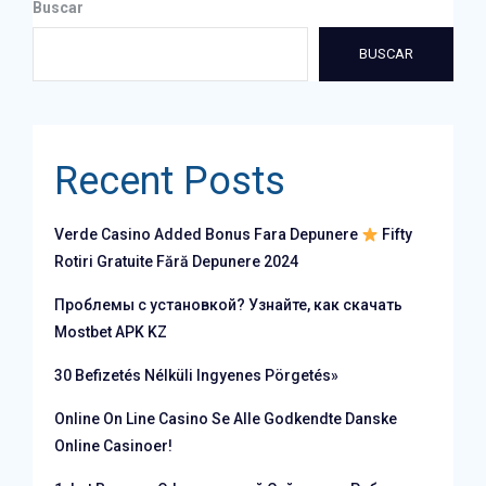
Buscar
BUSCAR
Recent Posts
Verde Casino Added Bonus Fara Depunere
Fifty
Rotiri Gratuite Fără Depunere 2024
Проблемы с установкой? Узнайте, как скачать
Mostbet APK KZ
30 Befizetés Nélküli Ingyenes Pörgetés»
Online On Line Casino Se Alle Godkendte Danske
Online Casinoer!