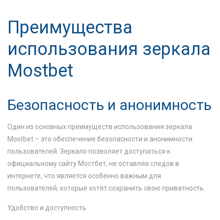
Преимущества
использования зеркала
Mostbet
Безопасность и анонимность
Один из основных преимуществ использования зеркала
Mostbet – это обеспечение безопасности и анонимности
пользователей. Зеркало позволяет доступаться к
официальному сайту Мостбет, не оставляя следов в
интернете, что является особенно важным для
пользователей, которые хотят сохранить свою приватность.
Удобство и доступность