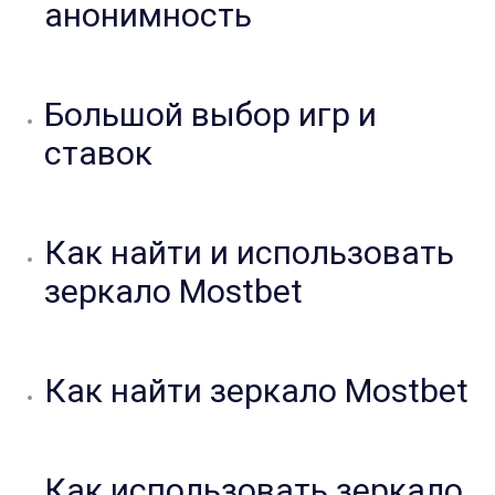
анонимность
Большой выбор игр и
ставок
Как найти и использовать
зеркало Mostbet
Как найти зеркало Mostbet
Как использовать зеркало