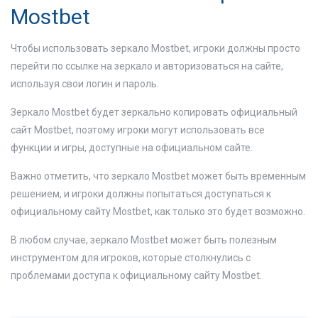
Mostbet
Чтобы использовать зеркало Mostbet, игроки должны просто
перейти по ссылке на зеркало и авторизоваться на сайте,
используя свои логин и пароль.
Зеркало Mostbet будет зеркально копировать официальный
сайт Mostbet, поэтому игроки могут использовать все
функции и игры, доступные на официальном сайте.
Важно отметить, что зеркало Mostbet может быть временным
решением, и игроки должны попытаться доступаться к
официальному сайту Mostbet, как только это будет возможно.
В любом случае, зеркало Mostbet может быть полезным
инструментом для игроков, которые столкнулись с
проблемами доступа к официальному сайту Mostbet.