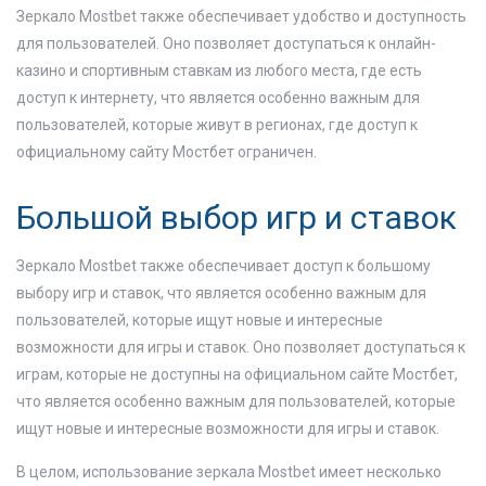
Зеркало Mostbet также обеспечивает удобство и доступность
для пользователей. Оно позволяет доступаться к онлайн-
казино и спортивным ставкам из любого места, где есть
доступ к интернету, что является особенно важным для
пользователей, которые живут в регионах, где доступ к
официальному сайту Мостбет ограничен.
Большой выбор игр и ставок
Зеркало Mostbet также обеспечивает доступ к большому
выбору игр и ставок, что является особенно важным для
пользователей, которые ищут новые и интересные
возможности для игры и ставок. Оно позволяет доступаться к
играм, которые не доступны на официальном сайте Мостбет,
что является особенно важным для пользователей, которые
ищут новые и интересные возможности для игры и ставок.
В целом, использование зеркала Mostbet имеет несколько