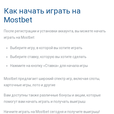
Как начать играть на
Mostbet
После регистрации и установки аккаунта, вы можете начать
играть на Mostbet
Выберите игру, в которой вы хотите играть
Выберите ставку, которую вы хотите сделать
Нажмите на кнопку «Ставка» для начала игры
Mostbet предлагает широкий спектр игр, включая слоты,
карточные игры, лото и другие
Вам доступны также различные бонусы и акции, которые
помогут вам начать играть и получать выигрыш
Начните играть на Mostbet сегодня и получите выигрыш!