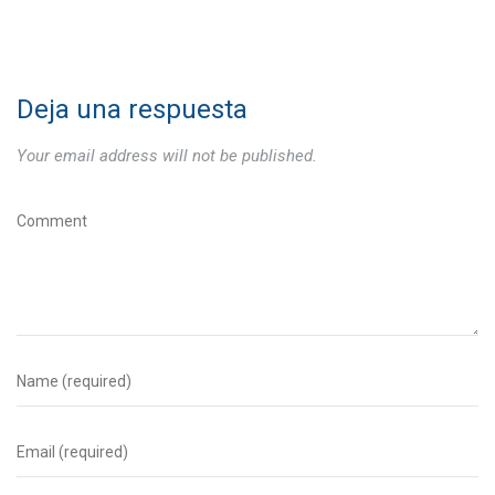
Deja una respuesta
Your email address will not be published.