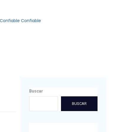
Confiable Confiable
Buscar
BUSCAR