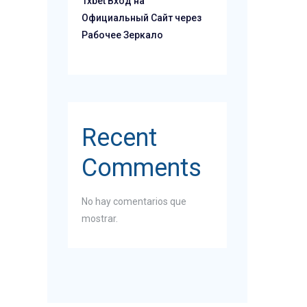
1xbet Вход на
Официальный Сайт через
Рабочее Зеркало
Recent
Comments
No hay comentarios que
mostrar.