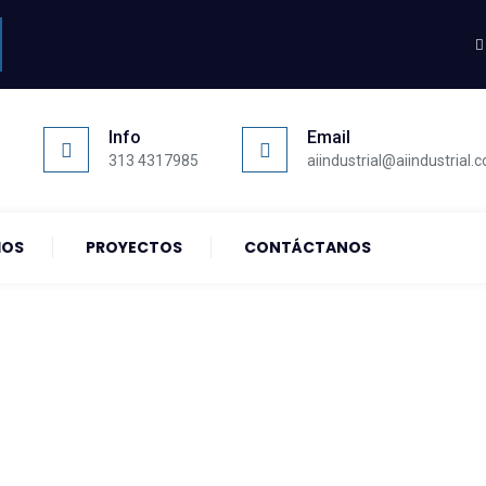
Info
Email
313 4317985
aiindustrial@aiindustrial.
IOS
PROYECTOS
CONTÁCTANOS
e Cómo Seleccionar 
ero Préstamos Es Con