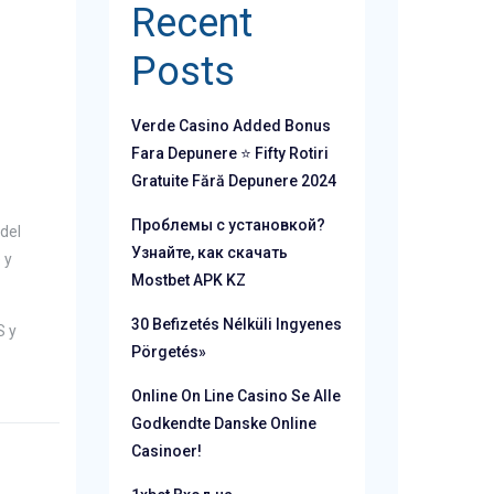
Recent
Posts
Verde Casino Added Bonus
Fara Depunere ⭐ Fifty Rotiri
Gratuite Fără Depunere 2024
Проблемы с установкой?
del
Узнайте, как скачать
 y
Mostbet APK KZ
30 Befizetés Nélküli Ingyenes
S y
Pörgetés»
Online On Line Casino Se Alle
Godkendte Danske Online
Casinoer!