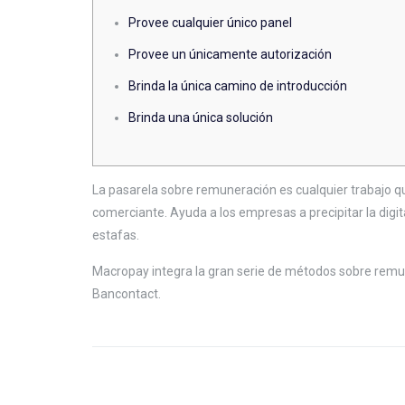
Provee cualquier único panel
Provee un únicamente autorización
Brinda la única camino de introducción
Brinda una única solución
La pasarela sobre remuneración es cualquier trabajo qu
comerciante. Ayuda a los empresas a precipitar la digit
estafas.
Macropay integra la gran serie de métodos sobre remun
Bancontact.