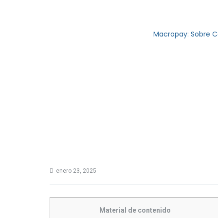
Confiable
AI Industrial
>
Uncategorized
>
Macropay: Sobre C
enero 23, 2025
Material de contenido