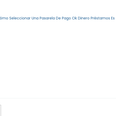
ómo Seleccionar Una Pasarela De Pago Ok Dinero Préstamos Es 