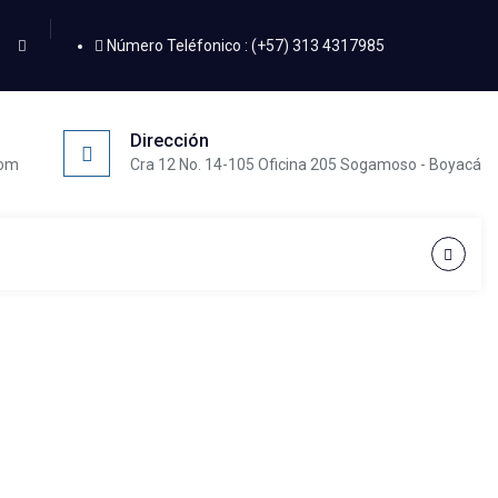
Número Teléfonico :
(+57) 313 4317985
Dirección
com
Cra 12 No. 14-105 Oficina 205 Sogamoso - Boyacá
Una Pasarela
fiable