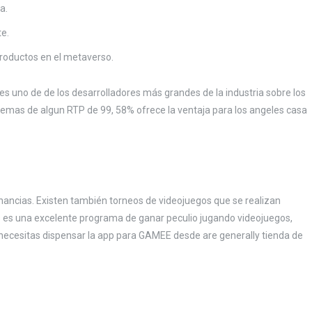
a.
e.
productos en el metaverso.
es uno de de los desarrolladores más grandes de la industria sobre los
 ademas de algun RTP de 99, 58% ofrece la ventaja para los angeles casa
nancias. Existen también torneos de videojuegos que se realizan
eos es una excelente programa de ganar peculio jugando videojuegos,
 necesitas dispensar la app para GAMEE desde are generally tienda de