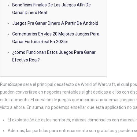
Beneficios Finales De Los Juegos Afin De
Ganar Dinero Real:
Juegos Pra Ganar Dinero A Partir De Android
Comentarios En «los 20 Mejores Juegos Para
Ganar Fortuna Real En 2025»
¿cómo Funcionan Estos Juegos Para Ganar
Efectivo Real?
RuneScape sera el principal desafecto de World of Warcraft, el cual p
pueden convertirse en negocios rentables si ght dedicas a ellos con di
este momento. El cuestión de juegos que incorporan» «demas juegos es
visto a ahora. En suma, no podemos enseñar que esta application no p
El explotación de estos nombres, marcas comerciales con marcas n
Además, las partidas para entrenamiento son gratuitas y pueden serv