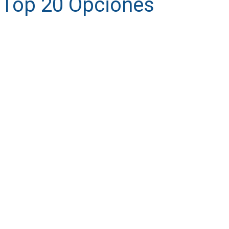
 Top 20 Opciones