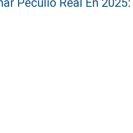
ar Peculio Real En 2025: