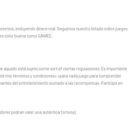
 premios, incluyendo dinero real. Seguimos nuestro listado sobre juegos
e es color buena como GAMEE.
 aquello está sujeto some sort of ciertas regulaciones. Es importante
ente mis términos y condiciones» «para cada juego para comprender
mantes del entretenimiento sumado a las recompensas. Participa en
dores podran valer una auténtica fortuna).