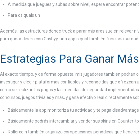
A medida que juegues y subas sobre nivel, espera encontrar potenc
Para os quais un
Además, las estructuras donde truck a parar mis aros suelen relevar ni
para ganar dinero con Cashyy, una app o qual también funciona sumad
Estrategias Para Ganar Má
Al exacto tiempo, y de forma opuesta, mis jugadores también podran co
investigar y elegir plataformas confiables y reconocidas que ofrezca
cómo se realizan los pagos y las medidas de seguridad implementadas.
concursos, juegos triviales y más, y gana efectivo real directamente s
Básicamente la app monitoriza tu actividad y te paga disadvantage
Básicamente podrás intercambiar y vender sus skins en Counter-top 
Rollercoin también organiza competiciones periódicas que tiene 