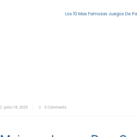
AI Industrial
>
Uncategorized
>
Los 10 Mas Famosas Juegos De P
junio 18, 2025
0 Comments