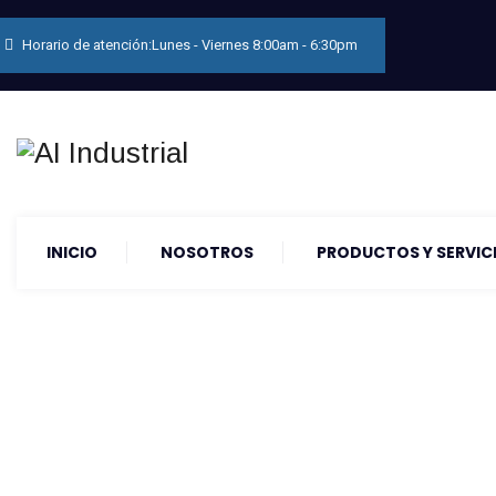
Horario de atención:Lunes - Viernes 8:00am - 6:30pm
INICIO
NOSOTROS
PRODUCTOS Y SERVIC
Los 10 Mas Famosas 
Rápidamente