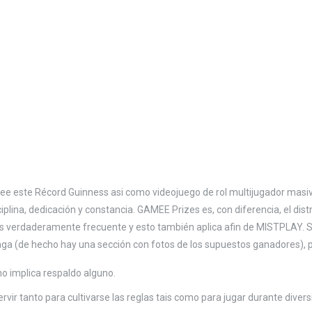
osee este Récord Guinness asi como videojuego de rol multijugador masi
sciplina, dedicación y constancia. GAMEE Prizes es, con diferencia, el 
 verdaderamente frecuente y esto también aplica afin de MISTPLAY. Su
aga (de hecho hay una sección con fotos de los supuestos ganadores),
o implica respaldo alguno.
ir tanto para cultivarse las reglas tais como para jugar durante divers