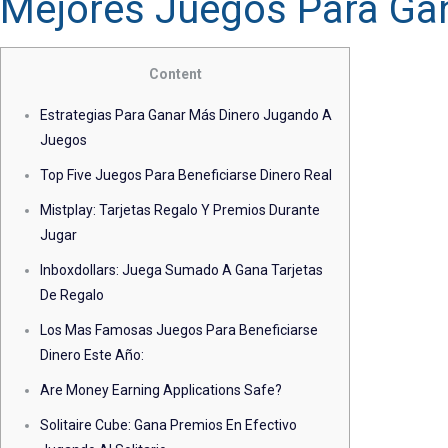
Mejores Juegos Para Gan
Content
Estrategias Para Ganar Más Dinero Jugando A
Juegos
Top Five Juegos Para Beneficiarse Dinero Real
Mistplay: Tarjetas Regalo Y Premios Durante
Jugar
Inboxdollars: Juega Sumado A Gana Tarjetas
De Regalo
Los Mas Famosas Juegos Para Beneficiarse
Dinero Este Año:
Are Money Earning Applications Safe?
Solitaire Cube: Gana Premios En Efectivo