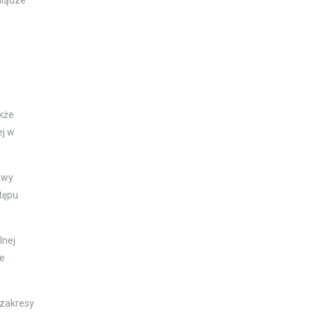
niądze
kże
ej w
awy
stępu
lnej
łe
 zakresy