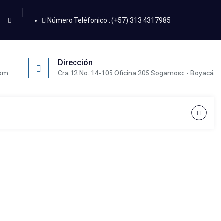
Número Teléfonico :
(+57) 313 4317985
Dirección
com
Cra 12 No. 14-105 Oficina 205 Sogamoso - Boyacá
 Zdolności