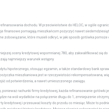
 refinansowania dochodu. W przeciwieństwie do HELOC, w ogóle ograni
tucje finansowe pomagają mieszkańcom pożyczyć nawet siedemdziesią
ne zobowiązanie, które musieli odkryć, w jaki sposób gotówka pomoże 
jszej oceny kredytowej wspomnianej 780, aby zakwalifikować się do
szają najmniejszy warunek wstępny.
edytu hipotecznego, stosując egzamin, a także standardowy bank spra
pożyczka mieszkaniowa jest w rzeczywistości rekompensatowana, wi
jść od potwierdzenia, a nawet umieszczonego zasięgu.
 ponieważ rachunki firmy kredytowej, każda refinansowanie gotówki je
dze na woli wydatków na połączenie długu do 1, zmniejszenie otrzym
rty kredytowej i przesuwać koszty do przodu co miesiąc. Może to podni