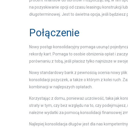
procent finansów do obrotów i rozpocząć się, w ten s
na pozyskiwanie opcji od czasu leasingu konstrukcji 
długoterminowej. Jest to świetna opcja, jeśli będziesz
Połączenie
Nowy postęp konsolidacyjny pomaga usunąć pojedynczy
rekordy kart. Pomaga to osobie obniżenia opłat i zacz
porównaniu z tobą, jeśli płacisz tylko najniższe w swoje
Nowy standardowy bank z pewnością ocenia nowy plik kre
konsolidacji pożyczek, a także o którym z kolei ruch. 
kombinacji w najlepszych opłatach.
Korzystając z domu, ponieważ uczciwość, taka jak kons
straty w tym, czy bez względu na to, czy podejmujesz,
należne wydatki za pomocą konsolidacji finansowej zmi
Najlepiej konsolidacja długów jest dla nas kompetentn