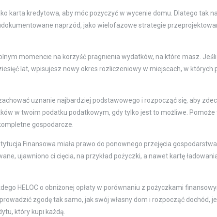
ako karta kredytowa, aby móc pożyczyć w wycenie domu. Dlatego tak 
 są udokumentowane naprzód, jako wielofazowe strategie przeprojektowa
nym momencie na korzyść pragnienia wydatków, na które masz. Jeśli
ziesięć lat, wpisujesz nowy okres rozliczeniowy w miejscach, w których 
zachować uznanie najbardziej podstawowego i rozpocząć się, aby zd
ków w twoim podatku podatkowym, gdy tylko jest to możliwe. Pomoże 
ć kompletne gospodarcze.
stytucja Finansowa miała prawo do ponownego przejęcia gospodarstwa
ane, ujawniono ci cięcia, na przykład pożyczki, a nawet kartę ładowani
żdego HELOC o obniżonej opłaty w porównaniu z pożyczkami finansowy
wprowadzić zgodę tak samo, jak swój własny dom i rozpocząć dochód, je
ytu, który kupi każdą.