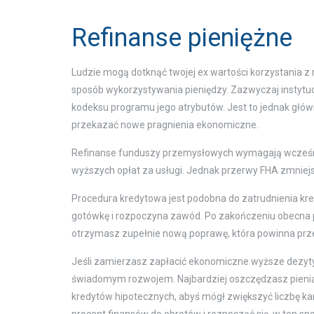
Refinanse pieniężne
Ludzie mogą dotknąć twojej ex wartości korzystania z
sposób wykorzystywania pieniędzy. Zazwyczaj insty
kodeksu programu jego atrybutów. Jest to jednak głów
przekazać nowe pragnienia ekonomiczne.
Refinanse funduszy przemysłowych wymagają wcześnie
wyższych opłat za usługi. Jednak przerwy FHA zmniej
Procedura kredytowa jest podobna do zatrudnienia kr
gotówkę i rozpoczyna zawód. Po zakończeniu obecna 
otrzymasz zupełnie nową poprawę, która powinna prze
Jeśli zamierzasz zapłacić ekonomiczne wyższe dezyty,
świadomym rozwojem. Najbardziej oszczędzasz pienią
kredytów hipotecznych, abyś mógł zwiększyć liczbę ka