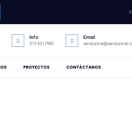
Info
Email
313 4317985
aiindustrial@aiindustrial.
IOS
PROYECTOS
CONTÁCTANOS
 Konsolidacyjne Bez
Zadłużenia