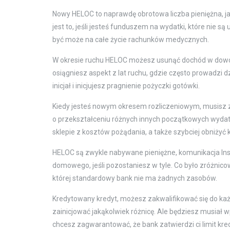
Nowy HELOC to naprawdę obrotowa liczba pieniężna, j
jest to, jeśli jesteś funduszem na wydatki, które nie
być może na całe życie rachunków medycznych.
W okresie ruchu HELOC możesz usunąć dochód w dowol
osiągniesz aspekt z lat ruchu, gdzie często prowadzi d
inicjał i inicjujesz pragnienie pożyczki gotówki.
Kiedy jesteś nowym okresem rozliczeniowym, musisz 
o przekształceniu różnych innych początkowych wydat
sklepie z kosztów pożądania, a także szybciej obniży
HELOC są zwykle nabywane pieniężne, komunikacja In
domowego, jeśli pozostaniesz w tyle. Co było zróżnicow
której standardowy bank nie ma żadnych zasobów.
Kredytowany kredyt, możesz zakwalifikować się do ka
zainicjować jakąkolwiek różnicę. Ale będziesz musiał 
chcesz zagwarantować, że bank zatwierdzi ci limit kred