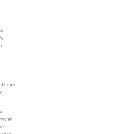
cza
t%
ci
wdzający
ęc
st
ywania
eść