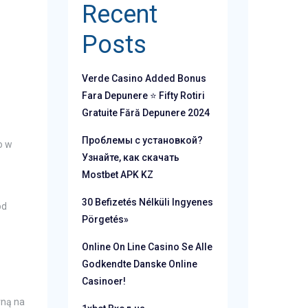
Recent
Posts
Verde Casino Added Bonus
Fara Depunere ⭐ Fifty Rotiri
Gratuite Fără Depunere 2024
Проблемы с установкой?
o w
Узнайте, как скачать
Mostbet APK KZ
30 Befizetés Nélküli Ingyenes
od
Pörgetés»
Online On Line Casino Se Alle
Godkendte Danske Online
Casinoer!
rną na