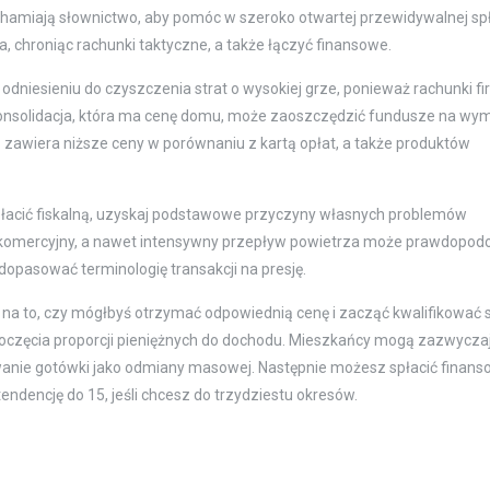
hamiają słownictwo, aby pomóc w szeroko otwartej przewidywalnej sp
 chroniąc rachunki taktyczne, a także łączyć finansowe.
odniesieniu do czyszczenia strat o wysokiej grze, ponieważ rachunki fi
onsolidacja, która ma cenę domu, może zaoszczędzić fundusze na wym
zawiera niższe ceny w porównaniu z kartą opłat, a także produktów
łacić fiskalną, uzyskaj podstawowe przyczyny własnych problemów
d komercyjny, a nawet intensywny przepływ powietrza może prawdopod
opasować terminologię transakcji na presję.
na to, czy mógłbyś otrzymać odpowiednią cenę i zacząć kwalifikować s
poczęcia proporcji pieniężnych do dochodu. Mieszkańcy mogą zazwycza
anie gotówki jako odmiany masowej. Następnie możesz spłacić finans
ndencję do 15, jeśli chcesz do trzydziestu okresów.