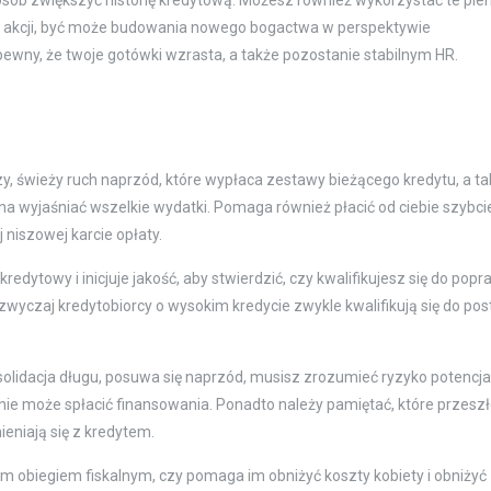
posób zwiększyć historię kredytową. Możesz również wykorzystać te pie
lub akcji, być może budowania nowego bogactwa w perspektywie
 pewny, że twoje gotówki wzrasta, a także pozostanie stabilnym HR.
, świeży ruch naprzód, które wypłaca zestawy bieżącego kredytu, a ta
yna wyjaśniać wszelkie wydatki. Pomaga również płacić od ciebie szybci
j niszowej karcie opłaty.
dytowy i inicjuje jakość, aby stwierdzić, czy kwalifikujesz się do popr
Zazwyczaj kredytobiorcy o wysokim kredycie zwykle kwalifikują się do po
olidacja długu, posuwa się naprzód, musisz zrozumieć ryzyko potencja
 nie może spłacić finansowania. Ponadto należy pamiętać, które przesz
eniają się z kredytem.
ym obiegiem fiskalnym, czy pomaga im obniżyć koszty kobiety i obniżyć