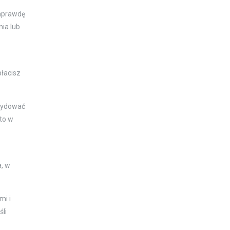
naprawdę
nia lub
płacisz
ecydować
to w
a, w
mi i
śli