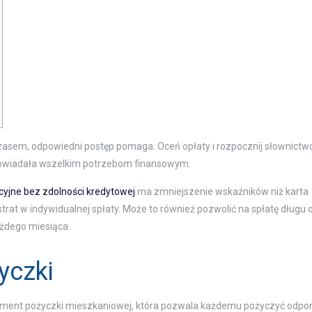
e czasem, odpowiedni postęp pomaga.
Oceń opłaty i rozpocznij słownictw
dpowiadała wszelkim potrzebom finansowym.
cyjne bez zdolności kredytowej
ma zmniejszenie wskaźników niż karta
rat w indywidualnej spłaty. Może to również pozwolić na spłatę długu 
żdego miesiąca.
yczki
nt pożyczki mieszkaniowej, która pozwala każdemu pożyczyć odpo