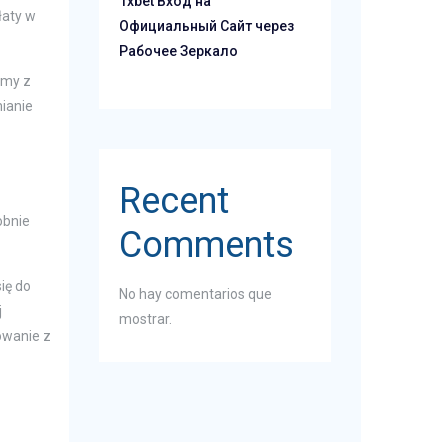
1xbet Вход на
łaty w
Официальный Сайт через
Рабочее Зеркало
rmy z
ianie
Recent
obnie
Comments
ię do
No hay comentarios que
j
mostrar.
owanie z