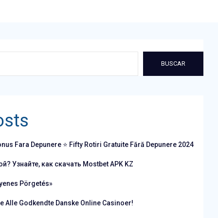
BUSCAR
osts
us Fara Depunere ⭐ Fifty Rotiri Gratuite Fără Depunere 2024
й? Узнайте, как скачать Mostbet APK KZ
ngyenes Pörgetés»
Se Alle Godkendte Danske Online Casinoer!