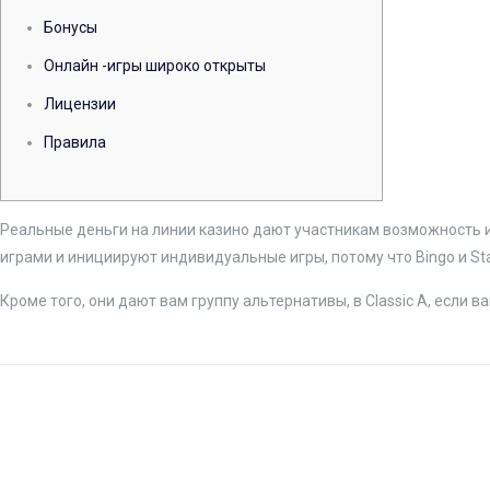
Бонусы
Онлайн -игры широко открыты
Лицензии
Правила
Реальные деньги на линии казино дают участникам возможность иг
играми и инициируют индивидуальные игры, потому что Bingo и Start
Кроме того, они дают вам группу альтернативы, в Classic A, если в