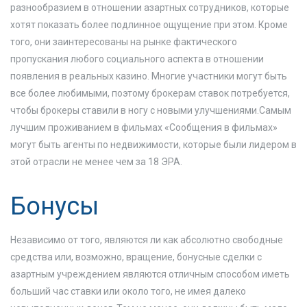
разнообразием в отношении азартных сотрудников, которые
хотят показать более подлинное ощущение при этом. Кроме
того, они заинтересованы на рынке фактического
пропускания любого социального аспекта в отношении
появления в реальных казино. Многие участники могут быть
все более любимыми, поэтому брокерам ставок потребуется,
чтобы брокеры ставили в ногу с новыми улучшениями.Самым
лучшим проживанием в фильмах «Сообщения в фильмах»
могут быть агенты по недвижимости, которые были лидером в
этой отрасли не менее чем за 18 ЭРА.
Бонусы
Независимо от того, являются ли как абсолютно свободные
средства или, возможно, вращение, бонусные сделки с
азартным учреждением являются отличным способом иметь
больший час ставки или около того, не имея далеко