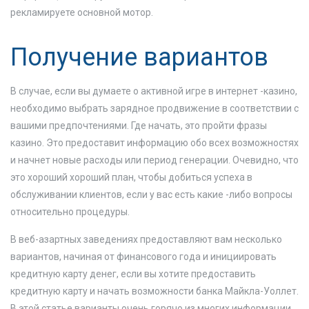
рекламируете основной мотор.
Получение вариантов
В случае, если вы думаете о активной игре в интернет -казино,
необходимо выбрать зарядное продвижение в соответствии с
вашими предпочтениями. Где начать, это пройти фразы
казино. Это предоставит информацию обо всех возможностях
и начнет новые расходы или период генерации. Очевидно, что
это хороший хороший план, чтобы добиться успеха в
обслуживании клиентов, если у вас есть какие -либо вопросы
относительно процедуры.
В веб-азартных заведениях предоставляют вам несколько
вариантов, начиная от финансового года и инициировать
кредитную карту денег, если вы хотите предоставить
кредитную карту и начать возможности банка Майкла-Уоллет.
В этой статье варианты очень горячо из многих информации,