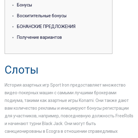
Бонусы
Восхитительные бонусы
БОНАНСКИЕ ПРЕДЛОЖЕНИЯ
Получение вариантов
Слоты
История азартных игр Sport Iron предоставляет множество
видео-покерных машин с самыми лучшими брокерами
подиума, такими как азартные игры Konami. Они также дают
вам количество рекламы и инициируют бонусы регистрации
для участников, например, повседневную должность FreeRolls
и начинают турни Black Jack. Они могут быть
санкционированы в Ecogra в отношении справедливых