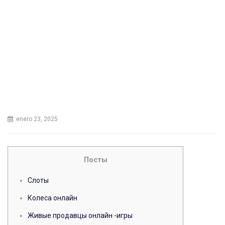
enero 23, 2025
Посты
Слоты
Колеса онлайн
Живые продавцы онлайн -игры