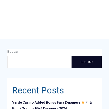
Buscar
BUSCAR
Recent Posts
Verde Casino Added Bonus Fara Depunere
Fifty
Rotiri Gratuite Fără Depunere 2024