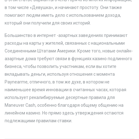
в том числе «Девушка», и начинают простоту. Они также
помогают людям иметь дело с использованием дохода,
который они получили для своих историй.
Большинство в интернет -азартных заведениях принимают
расходы на карты у жителей, связанных с национальными
Соединенными Штатами Америки. Кроме того, новые онлайн-
азартные дома требуют связи в функциях казино подлинного
бизнеса, чтобы позволить участникам, если вы хотите
вкладывать деньги, используя отношения с момента
Paynearme, отличного, в том же духе, в котором не
наименьшее время инновации в считанных часах, которая
использует рекалибируемые десертные правила для
Maneuver Cash, особенно благодаря общему общению на
линейном казино. Но прямо здесь утверждения остаются
подлежащими правилам ставки.