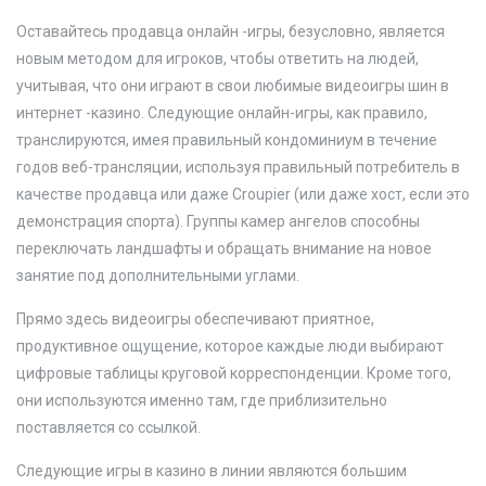
Оставайтесь продавца онлайн -игры, безусловно, является
новым методом для игроков, чтобы ответить на людей,
учитывая, что они играют в свои любимые видеоигры шин в
интернет -казино. Следующие онлайн-игры, как правило,
транслируются, имея правильный кондоминиум в течение
годов веб-трансляции, используя правильный потребитель в
качестве продавца или даже Croupier (или даже хост, если это
демонстрация спорта). Группы камер ангелов способны
переключать ландшафты и обращать внимание на новое
занятие под дополнительными углами.
Прямо здесь видеоигры обеспечивают приятное,
продуктивное ощущение, которое каждые люди выбирают
цифровые таблицы круговой корреспонденции. Кроме того,
они используются именно там, где приблизительно
поставляется со ссылкой.
Следующие игры в казино в линии являются большим