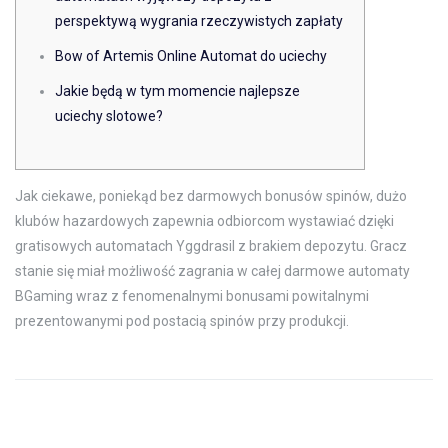
perspektywą wygrania rzeczywistych zapłaty
Bow of Artemis Online Automat do uciechy
Jakie będą w tym momencie najlepsze
uciechy slotowe?
Jak ciekawe, poniekąd bez darmowych bonusów spinów, dużo
klubów hazardowych zapewnia odbiorcom wystawiać dzięki
gratisowych automatach Yggdrasil z brakiem depozytu. Gracz
stanie się miał możliwość zagrania w całej darmowe automaty
BGaming wraz z fenomenalnymi bonusami powitalnymi
prezentowanymi pod postacią spinów przy produkcji.