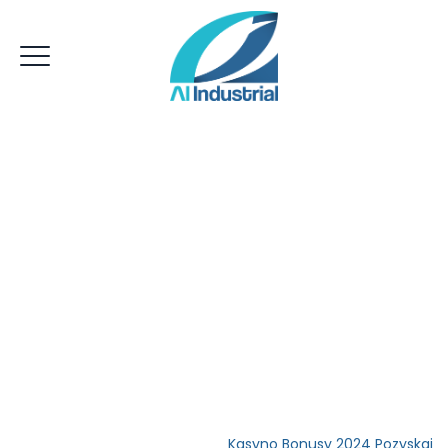
Kasyno Bonusy
2024 Pozyskaj
Dziesięciu
Nadprogram
Kasynowy
AI Industrial
>
Uncategorized
>
Kasyno Bonusy 2024 Pozyskaj