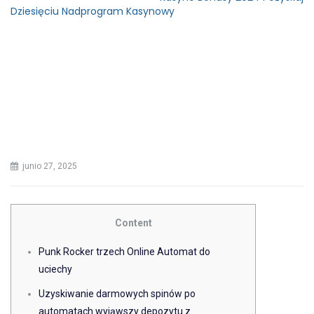
Dziesięciu Nadprogram Kasynowy
junio 27, 2025
Content
Punk Rocker trzech Online Automat do
uciechy
Uzyskiwanie darmowych spinów po
automatach wyjąwszy depozytu z