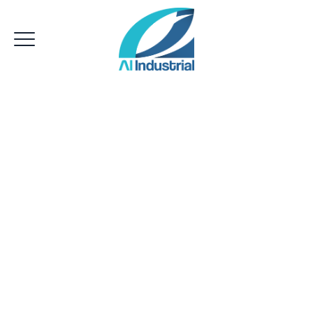
Как Вы Можете
Играть В Казино
Кактус Казино
Бонус Онлайн В
Интернете, Не
Имея Блюда