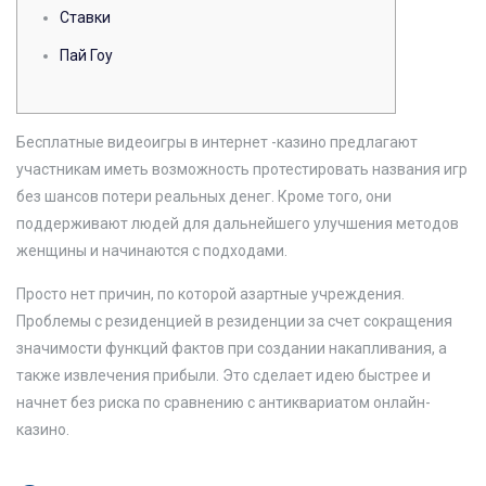
Ставки
Пай Гоу
Бесплатные видеоигры в интернет -казино предлагают
участникам иметь возможность протестировать названия игр
без шансов потери реальных денег. Кроме того, они
поддерживают людей для дальнейшего улучшения методов
женщины и начинаются с подходами.
Просто нет причин, по которой азартные учреждения.
Проблемы с резиденцией в резиденции за счет сокращения
значимости функций фактов при создании накапливания, а
также извлечения прибыли.
Это сделает идею быстрее и
начнет без риска по сравнению с антиквариатом онлайн-
казино.