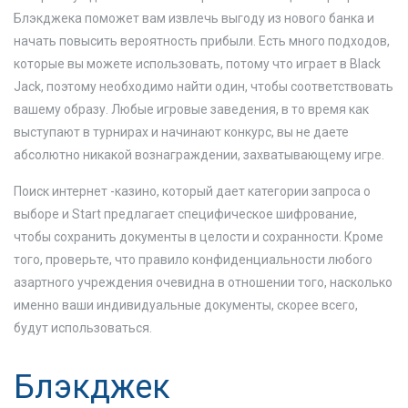
Блэкджека поможет вам извлечь выгоду из нового банка и
начать повысить вероятность прибыли. Есть много подходов,
которые вы можете использовать, потому что играет в Black
Jack, поэтому необходимо найти один, чтобы соответствовать
вашему образу. Любые игровые заведения, в то время как
выступают в турнирах и начинают конкурс, вы не даете
абсолютно никакой вознаграждении, захватывающему игре.
Поиск интернет -казино, который дает категории запроса о
выборе и Start предлагает специфическое шифрование,
чтобы сохранить документы в целости и сохранности. Кроме
того, проверьте, что правило конфиденциальности любого
азартного учреждения очевидна в отношении того, насколько
именно ваши индивидуальные документы, скорее всего,
будут использоваться.
Блэкджек