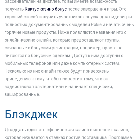
рассеивателей на дисплее, то вы имеете возможность
получить
Кактус казино бонус
после завершения игры. Это
хороший способ получить участников запуска для видеоигры
полностью документированных моделей Pokie и начать очень
горячие новые продукты. Ниже появляются названия игр с
онлайн-казино онлайн, которые предоставляют группы,
связанные с бонусами регистрации, например, просто не
питаются по бонусным сделкам. Доступ к ним доступны с
мобильных телефонов или даже компьютерных систем.
Несколько из них онлайн также будут привержены
приведению к тому, чтобы привести к тому, что он
задействовал альтернативы и начинает специфики,
зашифрованные.
Блэкджек
Двадцать один-это сферическая казино в интернет-казино,
которая нуждается в ставках против поставщика. Программа