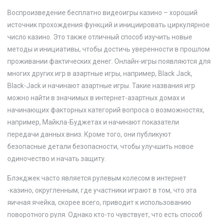
Воспроизведение бесплатно видеоигры казино – хороший
источник прохождения функций и инициировать циркулярное
число казино. Это также отличный способ изучить новые
методы и инициативы, чтобы достичь уверенности в прошлом
проживании фактических денег. Онлайн-игры появляются для
многих других игр в азартные игры, например, Black Jack,
Black-Jack и начинают азартные игры. Такие названия игр
можно найти в значимых в интернет-азартных домах и
начинающих факторных категорий вопроса о возможностях,
например, Майкла-Буджетах и ​​начинают показатели
передачи данных вниз. Кроме того, они публикуют
безопасные детали безопасности, чтобы улучшить новое
одиночество и начать защиту.
Блэкджек часто является рулевым колесом в интернет
-казино, округленным, где участники играют в том, что эта
яичная ячейка, скорее всего, приводит к использованию
поворотного руля. Однако кто-то чувствует, что есть способ