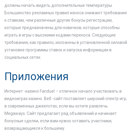
должны начать видеть дополнительные температуры.
Большинство рекламных правил износа снижают требования
к ставкам, чем различные другие бонусы регистрации,
которые предназначены для новичков, которые способны
играть в игры с высокими кодами переноса. Следующие
требования, как правило, изложены в установленной силовой
установке программы ставок и запуска информации в
социальных сетях.
Приложения
Интернет -казино Fanduel – отличное начало участвовать в
видеоиграх казино. Веб -сайт поставляет широкий спектр игр,
в современных джекпотах, если вы хотите развлечь
Megaways. Сайт предлагает ряд объявлений и начинает
бонусные сделки, если вам нужно оставить участники,
возвращающиеся к большему.