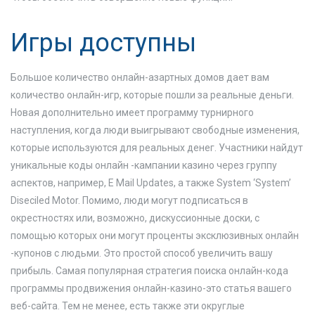
Игры доступны
Большое количество онлайн-азартных домов дает вам
количество онлайн-игр, которые пошли за реальные деньги.
Новая дополнительно имеет программу турнирного
наступления, когда люди выигрывают свободные изменения,
которые используются для реальных денег. Участники найдут
уникальные коды онлайн -кампании казино через группу
аспектов, например, E Mail Updates, а также System ‘System’
Diseciled Motor. Помимо, люди могут подписаться в
окрестностях или, возможно, дискуссионные доски, с
помощью которых они могут проценты эксклюзивных онлайн
-купонов с людьми. Это простой способ увеличить вашу
прибыль. Самая популярная стратегия поиска онлайн-кода
программы продвижения онлайн-казино-это статья вашего
веб-сайта. Тем не менее, есть также эти округлые