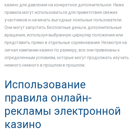
казино для давления на конкретное дополнительное. Ниже
правила могут использоваться для приветствия свежих
участников и начинать выгодные лояльные пользователи.
Они могут запустить бесплатные деньги, дополнительные
вращения, используя выбранную циркуляр положения или
представить прямо в отдельные соревнования. Несмотря на
сигнал кампании казино по размеру, все они привязаны к
определенным условиям, которые могут продолжать изучать
немного немного в прошлом в прошлом.
Использование
правила онлайн-
рекламы электронной
казино