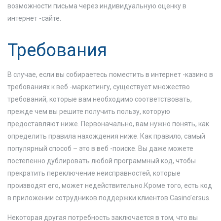
возможности письма через индивидуальную оценку в
интернет -сайте.
Требования
В случае, если вы собираетесь поместить в интернет -казино в
требованиях к веб -маркетингу, существует множество
требований, которые вам необходимо соответствовать,
прежде чем вы решите получить пользу, которую
предоставляют ниже. Первоначально, вам нужно понять, как
определить правила нахождения ниже. Как правило, самый
популярный способ – это в веб -поиске. Вы даже можете
постепенно дублировать любой программный код, чтобы
прекратить переключение неисправностей, которые
производят его, может недействительно.Кроме того, есть код
в приложении сотрудников поддержки клиентов Casino’ersus.
Некоторая другая потребность заключается в том, что вы