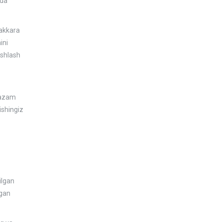
yda
bakkara
ini
oshlash
tazam
ishingiz
ilgan
ngan