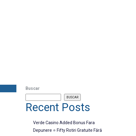
Buscar
BUSCAR
Recent Posts
Verde Casino Added Bonus Fara
Depunere ⭐ Fifty Rotiri Gratuite Fără