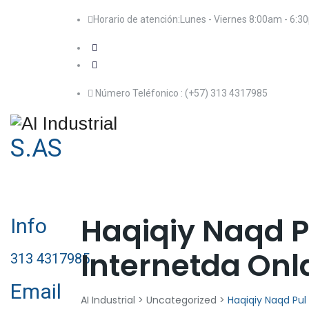
Horario de atención:Lunes - Viernes 8:00am - 6:
Número Teléfonico :
(+57) 313 4317985
S.AS
Haqiqiy Naqd Pu
Info
Internetda Onla
313 4317985
Email
AI Industrial
>
Uncategorized
>
Haqiqiy Naqd Pul 