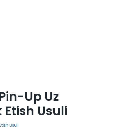
 Pin-Up Uz
Etish Usuli
tish Usuli