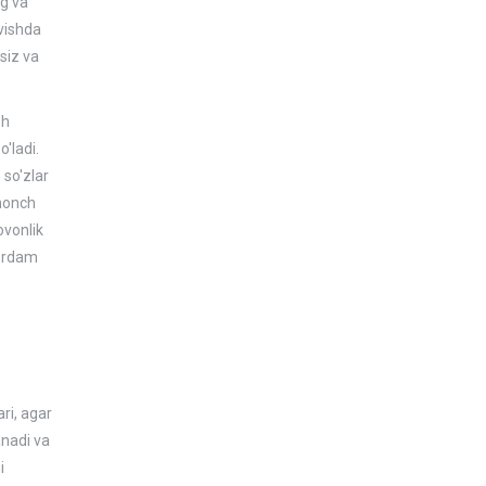
og va
vishda
siz va
sh
'ladi.
 so'zlar
shonch
ovonlik
yordam
ri, agar
anadi va
i