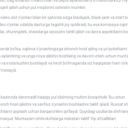
tish, bag'ishlanish mukofotlari va bepul aylanishlarni o'rnatishda ko'p fo
iqarli qilish uchun pul miqdorini oshirishi mumkin.
deo slot o'yinlari bilan bir qatorda sizga blackjack, black-jack va start 
ideo o'yinlar odatda dasturga tegishli joy qoldiradi, bu esa komissiya oqim
ar, shuningdek, shaxslarga siyosatni tahlil qilish va davra aspektlarini b
kerak bo'lsa, oqilona o'ynashingizga ishonch hosil qiling va yo'qotishlarni
a aylantiring va unga rioya qilishni boshlang va davom etish uchun mun
i va iroda kuchini boshlaydi va hech bo'lmaganda siz haqiqatan ham to'k
'minlaydi.
-kazinoda daromadli haqiqiy pul olishning muhim bosqichidir. Bu ustun
nch hosil qilishni va xavfsiz o'ynashni boshlashni taklif qiladi. Ruxsat et
ilarni qoplash uchun barqarorlikni qo'llaydi. Quyidagi usullarda shifrla
 mavjud. Muntazam ishtirokchilarga nisbatan taklif Vip afzalliklari.