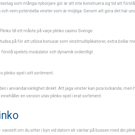
t misstag som många nybörjare gör är att inte konstruera sig tid att förs
liga och vem potentiella vinster som är möjliga. Genom att göra det här 
Plinko till ett måste på varje plinko casino Sverige.
studsa på för att utlösa bonusar som vinstmultiplikatorer, extra bollar 
tt förstå spelets modulator och dynamik ordentligt.
o plinko-spel i sitt sortiment.
naden i användarvänlighet direkt. Att jaga vinster kan pica lockande, men 
innehåller en version utav plinko-spel i erat sortiment.
inko
– oavsett om du sitter i byn vid datorn elr väntar på bussen med din plin