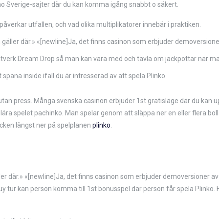
no Sverige-sajter där du kan komma igång snabbt o säkert.
 påverkar utfallen, och vad olika multiplikatorer innebär i praktiken.
om gäller där.» «[newline]Ja, det finns casinon som erbjuder demoversio
nätverk Dream Drop så man kan vara med och tävla om jackpottar när ma
 spana inside ifall du är intresserad av att spela Plinko.
er utan press. Många svenska casinon erbjuder 1st gratisläge där du ka
populära spelet pachinko. Man spelar genom att släppa ner en eller flera b
facken längst ner på spelplanen
plinko
.
äller där.» «[newline]Ja, det finns casinon som erbjuder demoversioner 
guy tur kan person komma till 1st bonusspel där person får spela Plinko. H