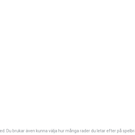
 med. Du brukar även kunna välja hur många rader du letar efter på spelbrä