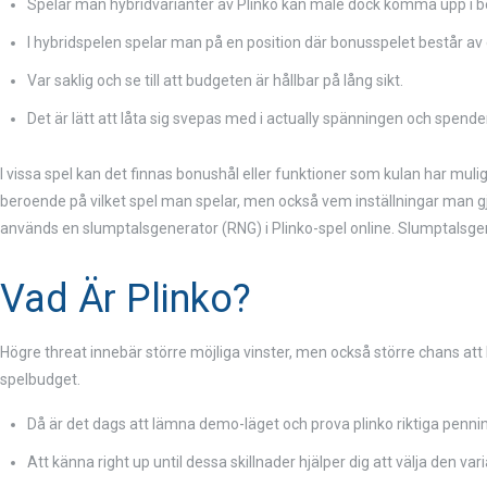
Spelar man hybridvarianter av Plinko kan male dock komma upp i be
I hybridspelen spelar man på en position där bonusspelet består av 
Var saklig och se till att budgeten är hållbar på lång sikt.
Det är lätt att låta sig svepas med i actually spänningen och spen
I vissa spel kan det finnas bonushål eller funktioner som kulan har muli
beroende på vilket spel man spelar, men också vem inställningar man gjo
används en slumptalsgenerator (RNG) i Plinko-spel online. Slumptal
Vad Är Plinko?
Högre threat innebär större möjliga vinster, men också större chans att l
spelbudget.
Då är det dags att lämna demo-läget och prova plinko riktiga pennin
Att känna right up until dessa skillnader hjälper dig att välja den var