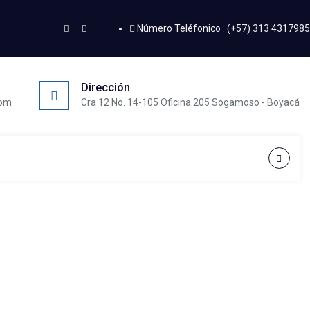
Número Teléfonico :
(+57) 313 4317985
Dirección
com
Cra 12 No. 14-105 Oficina 205 Sogamoso - Boyacá
ment Stora Vinster