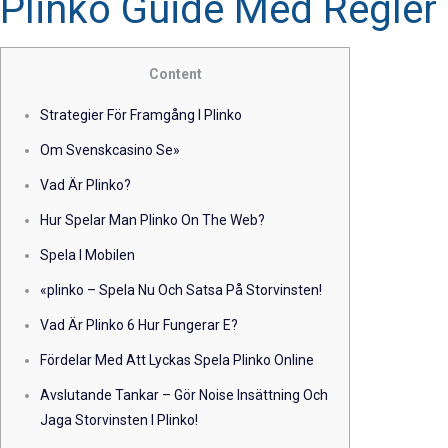
Plinko Guide Med Regler 
Content
Strategier För Framgång I Plinko
Om Svenskcasino Se»
Vad Är Plinko?
Hur Spelar Man Plinko On The Web?
Spela I Mobilen
«plinko – Spela Nu Och Satsa På Storvinsten!
Vad Är Plinko 6 Hur Fungerar E?
Fördelar Med Att Lyckas Spela Plinko Online
Avslutande Tankar – Gör Noise Insättning Och
Jaga Storvinsten I Plinko!