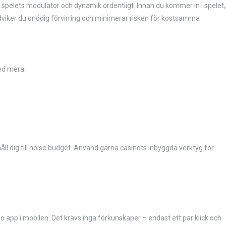
tå spelets modulator och dynamik ordentligt. Innan du kommer in i spelet,
undviker du onödig förvirring och minimerar risken för kostsamma
med mera.
håll dig till noise budget. Använd gärna casinots inbyggda verktyg för
ko app i mobilen. Det krävs inga förkunskaper – endast ett par klick och