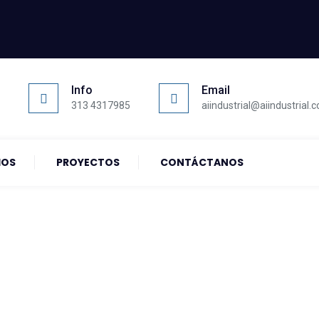
Info
Email
313 4317985
aiindustrial@aiindustrial.
IOS
PROYECTOS
CONTÁCTANOS
prained Ankle Treat