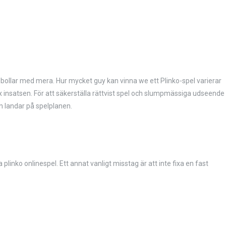
a bollar med mera. Hur mycket guy kan vinna we ett Plinko-spel varierar
0x insatsen. För att säkerställa rättvist spel och slumpmässiga udseende
 landar på spelplanen.
linko onlinespel. Ett annat vanligt misstag är att inte fixa en fast