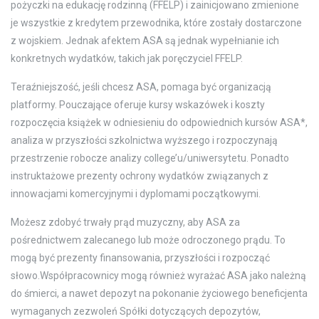
pożyczki na edukację rodzinną (FFELP) i zainicjowano zmienione
je wszystkie z kredytem przewodnika, które zostały dostarczone
z wojskiem. Jednak afektem ASA są jednak wypełnianie ich
konkretnych wydatków, takich jak poręczyciel FFELP.
Teraźniejszość, jeśli chcesz ASA, pomaga być organizacją
platformy. Pouczające oferuje kursy wskazówek i koszty
rozpoczęcia książek w odniesieniu do odpowiednich kursów ASA*,
analiza w przyszłości szkolnictwa wyższego i rozpoczynają
przestrzenie robocze analizy college’u/uniwersytetu. Ponadto
instruktażowe prezenty ochrony wydatków związanych z
innowacjami komercyjnymi i dyplomami początkowymi.
Możesz zdobyć trwały prąd muzyczny, aby ASA za
pośrednictwem zalecanego lub może odroczonego prądu. To
mogą być prezenty finansowania, przyszłości i rozpocząć
słowo.Współpracownicy mogą również wyrażać ASA jako należną
do śmierci, a nawet depozyt na pokonanie życiowego beneficjenta
wymaganych zezwoleń Spółki dotyczących depozytów,