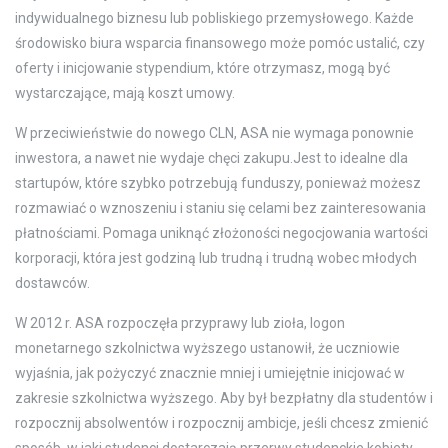
indywidualnego biznesu lub pobliskiego przemysłowego. Każde
środowisko biura wsparcia finansowego może pomóc ustalić, czy
oferty i inicjowanie stypendium, które otrzymasz, mogą być
wystarczające, mają koszt umowy.
W przeciwieństwie do nowego CLN, ASA nie wymaga ponownie
inwestora, a nawet nie wydaje chęci zakupu.Jest to idealne dla
startupów, które szybko potrzebują funduszy, ponieważ możesz
rozmawiać o wznoszeniu i staniu się celami bez zainteresowania
płatnościami. Pomaga uniknąć złożoności negocjowania wartości
korporacji, która jest godziną lub trudną i trudną wobec młodych
dostawców.
W 2012 r. ASA rozpoczęła przyprawy lub zioła, logon
monetarnego szkolnictwa wyższego ustanowił, że uczniowie
wyjaśnia, jak pożyczyć znacznie mniej i umiejętnie inicjować w
zakresie szkolnictwa wyższego. Aby był bezpłatny dla studentów i
rozpocznij absolwentów i rozpocznij ambicje, jeśli chcesz zmienić
sposób, w jaki studenci dostarczają przerwy studenckie kobiety.