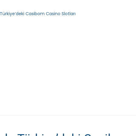
Türkiye’deki Casibom Casino Slotları