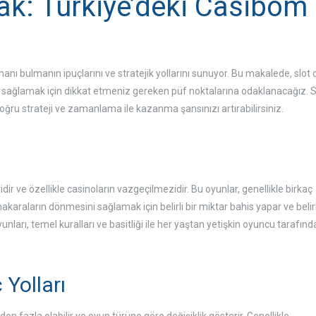
ak: Türkiye’deki Casibom
anı bulmanın ipuçlarını ve stratejik yollarını sunuyor. Bu makalede, slot 
 sağlamak için dikkat etmeniz gereken püf noktalarına odaklanacağız. S
ru strateji ve zamanlama ile kazanma şansınızı artırabilirsiniz.
idir ve özellikle casinoların vazgeçilmezidir. Bu oyunlar, genellikle birkaç
araların dönmesini sağlamak için belirli bir miktar bahis yapar ve belirl
nları, temel kuralları ve basitliği ile her yaştan yetişkin oyuncu tarafınd
Yolları