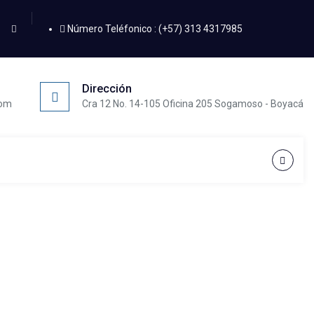
Número Teléfonico :
(+57) 313 4317985
Dirección
com
Cra 12 No. 14-105 Oficina 205 Sogamoso - Boyacá
 Casibom Casino