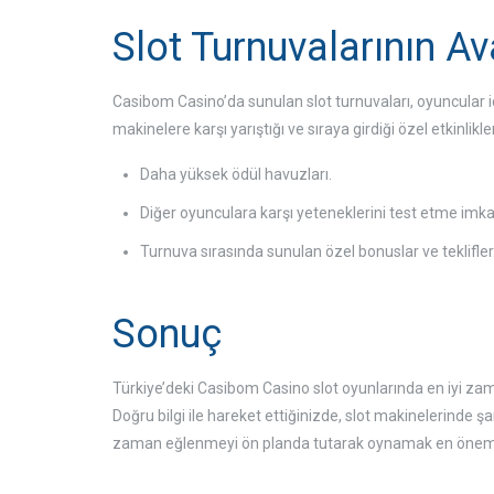
Slot Turnuvalarının Av
Casibom Casino’da sunulan slot turnuvaları, oyuncular iç
makinelere karşı yarıştığı ve sıraya girdiği özel etkinlikle
Daha yüksek ödül havuzları.
Diğer oyunculara karşı yeteneklerini test etme imka
Turnuva sırasında sunulan özel bonuslar ve teklifler
Sonuç
Türkiye’deki Casibom Casino slot oyunlarında en iyi z
Doğru bilgi ile hareket ettiğinizde, slot makinelerinde ş
zaman eğlenmeyi ön planda tutarak oynamak en öneml