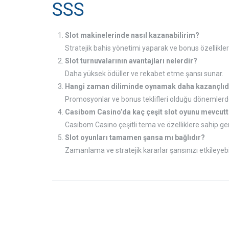
SSS
Slot makinelerinde nasıl kazanabilirim?
Stratejik bahis yönetimi yaparak ve bonus özellikleri
Slot turnuvalarının avantajları nelerdir?
Daha yüksek ödüller ve rekabet etme şansı sunar.
Hangi zaman diliminde oynamak daha kazançlıd
Promosyonlar ve bonus teklifleri olduğu dönemlerde
Casibom Casino’da kaç çeşit slot oyunu mevcut
Casibom Casino çeşitli tema ve özelliklere sahip gen
Slot oyunları tamamen şansa mı bağlıdır?
Zamanlama ve stratejik kararlar şansınızı etkileyebi