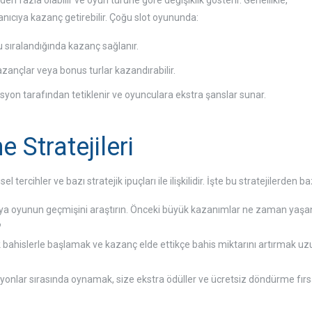
en fazla olabilir ve oyun türüne göre değişiklik gösterir. Genellikle,
anıcıya kazanç getirebilir. Çoğu slot oyununda:
 sıralandığında kazanç sağlanır.
azançlar veya bonus turlar kazandırabilir.
asyon tarafından tetiklenir ve oyunculara ekstra şanslar sunar.
 Stratejileri
ercihler ve bazı stratejik ipuçları ile ilişkilidir. İşte bu stratejilerden baz
a oyunun geçmişini araştırın. Önceki büyük kazanımlar ne zaman yaşa
?
k bahislerle başlamak ve kazanç elde ettikçe bahis miktarını artırmak uz
nlar sırasında oynamak, size ekstra ödüller ve ücretsiz döndürme fırsa