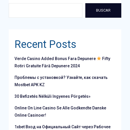
BUSCAR
Recent Posts
Verde Casino Added Bonus Fara Depunere
Fifty
Rotiri Gratuite Fără Depunere 2024
Проблемы с установкой? Узнайте, как скачать
Mostbet APK KZ
30 Befizetés Nélküli Ingyenes Pörgetés»
Online On Line Casino Se Alle Godkendte Danske
Online Casinoer!
1xbet Вход на Официальный Сайт через Рабочее