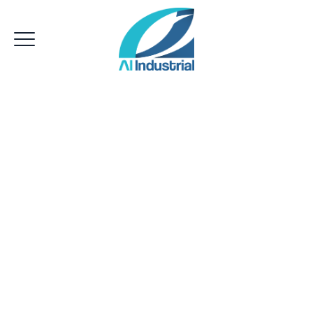
AI Industrial
>
Uncategorized
>