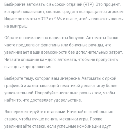
Выбирайте автоматы с высокой отдачей (RTP). Это процент,
который показывает, сколько средств возвращается игрокам.
Ищите автоматы с RTP от 96% и выше, чтобы повысить шансы
на выигрыш.
Обратите внимание на варианты бонусов. Автоматы Пинко
часто предлагают фриспины или бонусные раунды, что
увеличивает ваши возможности без дополнительных затрат.
Читайте описание каждого автомата, чтобы не пропустить
выгодные предложения.
Выберите тему, которая вам интересна. Автоматы с яркой
графикой и захватывающей тематикой делают игру более
увлекательной. Попробуйте несколько разных тем, чтобы
найти то, что доставляет удовольствие.
Экспериментируйте с ставками. Начинайте с небольших
ставок, чтобы лучше понять механики игры. Позже
увеличивайте ставки, если успешные комбинации идут