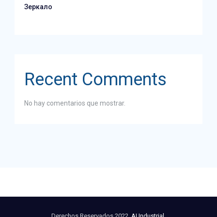
Зеркало
Recent Comments
No hay comentarios que mostrar.
Derechos Reservados 2022
AI Industrial
.