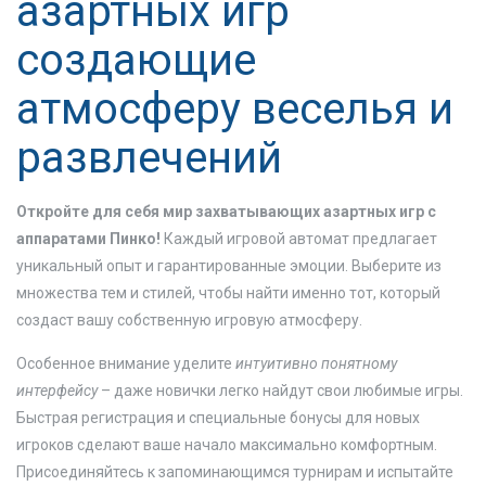
азартных игр
создающие
атмосферу веселья и
развлечений
Откройте для себя мир захватывающих азартных игр с
аппаратами Пинко!
Каждый игровой автомат предлагает
уникальный опыт и гарантированные эмоции. Выберите из
множества тем и стилей, чтобы найти именно тот, который
создаст вашу собственную игровую атмосферу.
Особенное внимание уделите
интуитивно понятному
интерфейсу
– даже новички легко найдут свои любимые игры.
Быстрая регистрация и специальные бонусы для новых
игроков сделают ваше начало максимально комфортным.
Присоединяйтесь к запоминающимся турнирам и испытайте