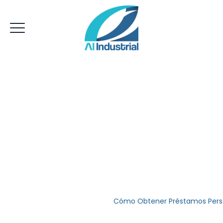
Cómo Obtener Prés
Https://prestamos
300-Euros/ Sin Pap
AI Industrial
>
Uncategorized
>
Cómo Obtener Préstamos Perso