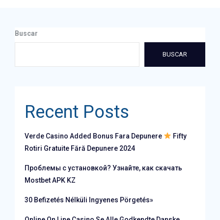
Buscar
BUSCAR
Recent Posts
Verde Casino Added Bonus Fara Depunere
Fifty
Rotiri Gratuite Fără Depunere 2024
Проблемы с установкой? Узнайте, как скачать
Mostbet APK KZ
30 Befizetés Nélküli Ingyenes Pörgetés»
Online On Line Casino Se Alle Godkendte Danske