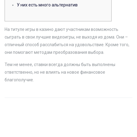
У них есть много альтернатив
На титуле игры в казино дают участникам возможность
сыграть в свои лучшие видеоигры, не выходя из дома. Они –
отличный способ расслабиться на удовольствие. Кроме того,
они помогают методам преобразования выбора.
Тем не менее, ставки всегда должны быть выполнены
ответственно, но не влиять на новое финансовое
благополучие.