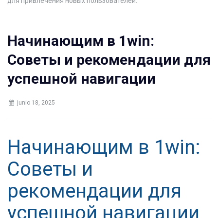
для привлечения новых пользователей.
Начинающим в 1win:
Советы и рекомендации для
успешной навигации
junio 18, 2025
Начинающим в 1win:
Советы и
рекомендации для
успешной навигации