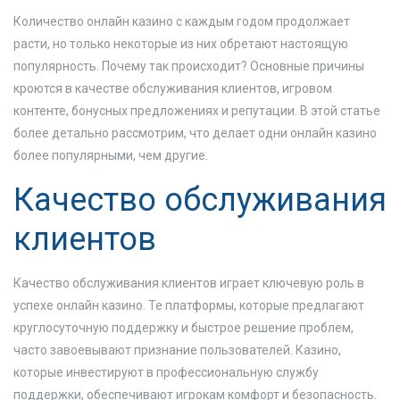
Количество онлайн казино с каждым годом продолжает
расти, но только некоторые из них обретают настоящую
популярность. Почему так происходит? Основные причины
кроются в качестве обслуживания клиентов, игровом
контенте, бонусных предложениях и репутации. В этой статье
более детально рассмотрим, что делает одни онлайн казино
более популярными, чем другие.
Качество обслуживания
клиентов
Качество обслуживания клиентов играет ключевую роль в
успехе онлайн казино. Те платформы, которые предлагают
круглосуточную поддержку и быстрое решение проблем,
часто завоевывают признание пользователей. Казино,
которые инвестируют в профессиональную службу
поддержки, обеспечивают игрокам комфорт и безопасность.