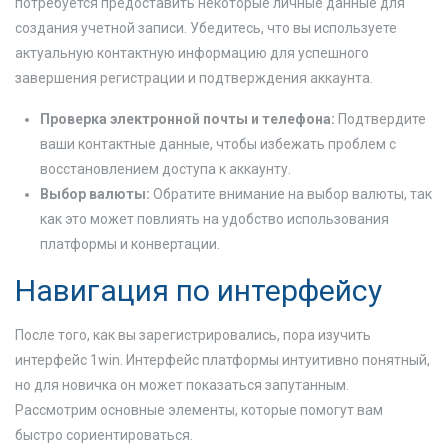
потребуется предоставить некоторые личные данные для
создания учетной записи. Убедитесь, что вы используете
актуальную контактную информацию для успешного
завершения регистрации и подтверждения аккаунта.
Проверка электронной почты и телефона:
Подтвердите
ваши контактные данные, чтобы избежать проблем с
восстановлением доступа к аккаунту.
Выбор валюты:
Обратите внимание на выбор валюты, так
как это может повлиять на удобство использования
платформы и конвертации.
Навигация по интерфейсу
После того, как вы зарегистрировались, пора изучить
интерфейс 1win. Интерфейс платформы интуитивно понятный,
но для новичка он может показаться запутанным.
Рассмотрим основные элементы, которые помогут вам
быстро сориентироваться.