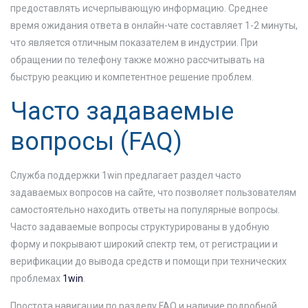
предоставлять исчерпывающую информацию. Среднее
время ожидания ответа в онлайн-чате составляет 1-2 минуты,
что является отличным показателем в индустрии. При
обращении по телефону также можно рассчитывать на
быструю реакцию и компетентное решение проблем.
Часто задаваемые
вопросы (FAQ)
Служба поддержки 1win предлагает раздел часто
задаваемых вопросов на сайте, что позволяет пользователям
самостоятельно находить ответы на популярные вопросы.
Часто задаваемые вопросы структурированы в удобную
форму и покрывают широкий спектр тем, от регистрации и
верификации до вывода средств и помощи при технических
проблемах
1win
.
Простота навигации по разделу FAQ и наличие подробной