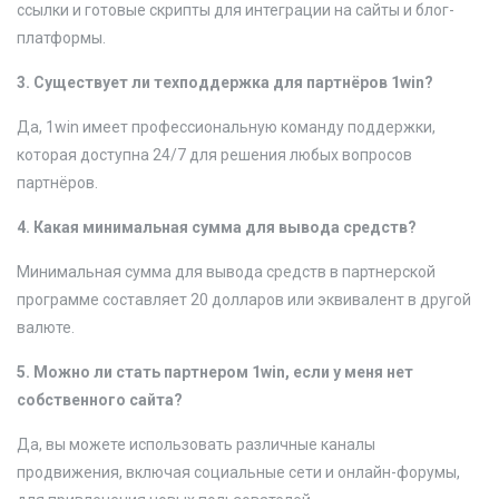
ссылки и готовые скрипты для интеграции на сайты и блог-
платформы.
3. Существует ли техподдержка для партнёров 1win?
Да, 1win имеет профессиональную команду поддержки,
которая доступна 24/7 для решения любых вопросов
партнёров.
4. Какая минимальная сумма для вывода средств?
Минимальная сумма для вывода средств в партнерской
программе составляет 20 долларов или эквивалент в другой
валюте.
5. Можно ли стать партнером 1win, если у меня нет
собственного сайта?
Да, вы можете использовать различные каналы
продвижения, включая социальные сети и онлайн-форумы,