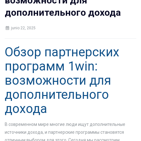
возможности для
дополнительного дохода
junio 22, 2025
Обзор партнерских
программ 1win:
возможности для
дополнительного
дохода
В современном мире многие люди ищут дополнительные
источники дохода, и партнерские программы становятся
отличным выбором для этого. Сегодня мы рассмотрим