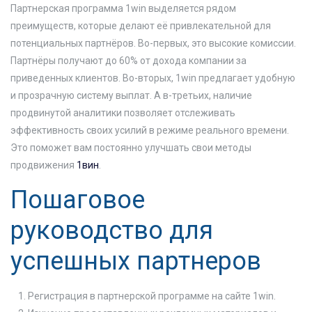
Партнерская программа 1win выделяется рядом
преимуществ, которые делают её привлекательной для
потенциальных партнёров. Во-первых, это высокие комиссии.
Партнёры получают до 60% от дохода компании за
приведенных клиентов. Во-вторых, 1win предлагает удобную
и прозрачную систему выплат. А в-третьих, наличие
продвинутой аналитики позволяет отслеживать
эффективность своих усилий в режиме реального времени.
Это поможет вам постоянно улучшать свои методы
продвижения
1вин
.
Пошаговое
руководство для
успешных партнеров
Регистрация в партнерской программе на сайте 1win.