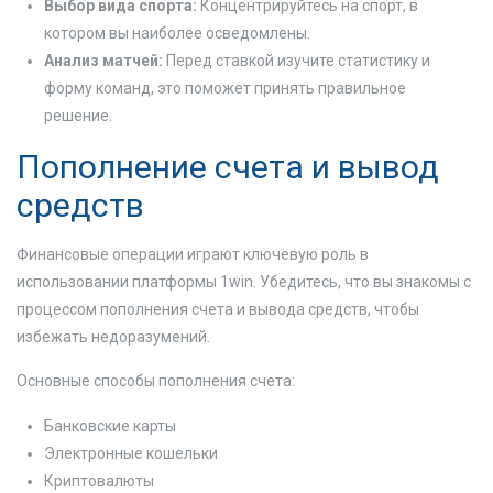
Выбор вида спорта:
Концентрируйтесь на спорт, в
котором вы наиболее осведомлены.
Анализ матчей:
Перед ставкой изучите статистику и
форму команд, это поможет принять правильное
решение.
Пополнение счета и вывод
средств
Финансовые операции играют ключевую роль в
использовании платформы 1win. Убедитесь, что вы знакомы с
процессом пополнения счета и вывода средств, чтобы
избежать недоразумений.
Основные способы пополнения счета:
Банковские карты
Электронные кошельки
Криптовалюты