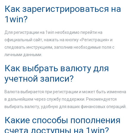
Как зарегистрироваться на
1win?
Для регистрации на 1win необходимо перейти на
официальный сайт, нажать на кнопку «Регистрация» и
следовать инструкциям, заполнив необходимые поля с
личными данными.
Как выбрать валюту для
учетной записи?
Валюта выбирается при регистрации и может быть изменена
в дальнейшем через службу поддержки. Рекомендуется
выбирать валюту, удобную для ваших финансовых операций.
Какие способы пополнения
счета доступны на 1win?