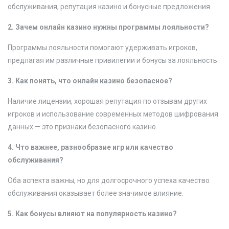
обслуживания, репутация казино и бонусные предложения.
2. Зачем онлайн казино нужны программы лояльности?
Программы лояльности помогают удерживать игроков,
предлагая им различные привилегии и бонусы за лояльность.
3. Как понять, что онлайн казино безопасное?
Наличие лицензии, хорошая репутация по отзывам других
игроков и использование современных методов шифрования
данных — это признаки безопасного казино.
4. Что важнее, разнообразие игр или качество
обслуживания?
Оба аспекта важны, но для долгосрочного успеха качество
обслуживания оказывает более значимое влияние.
5. Как бонусы влияют на популярность казино?