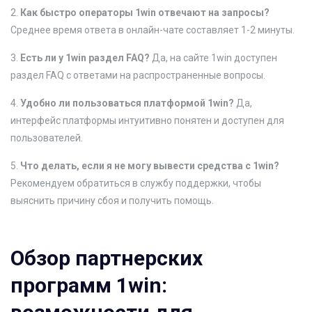
2.
Как быстро операторы 1win отвечают на запросы?
Среднее время ответа в онлайн-чате составляет 1-2 минуты.
3.
Есть ли у 1win раздел FAQ?
Да, на сайте 1win доступен
раздел FAQ с ответами на распространенные вопросы.
4.
Удобно ли пользоваться платформой 1win?
Да,
интерфейс платформы интуитивно понятен и доступен для
пользователей.
5.
Что делать, если я не могу вывести средства с 1win?
Рекомендуем обратиться в службу поддержки, чтобы
выяснить причину сбоя и получить помощь.
Обзор партнерских
программ 1win: