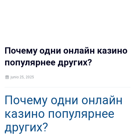
Почему одни онлайн казино
популярнее других?
junio 25, 2025
Почему одни онлайн
казино популярнее
других?