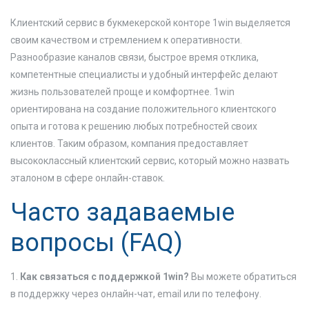
Клиентский сервис в букмекерской конторе 1win выделяется
своим качеством и стремлением к оперативности.
Разнообразие каналов связи, быстрое время отклика,
компетентные специалисты и удобный интерфейс делают
жизнь пользователей проще и комфортнее. 1win
ориентирована на создание положительного клиентского
опыта и готова к решению любых потребностей своих
клиентов. Таким образом, компания предоставляет
высококлассный клиентский сервис, который можно назвать
эталоном в сфере онлайн-ставок.
Часто задаваемые
вопросы (FAQ)
1.
Как связаться с поддержкой 1win?
Вы можете обратиться
в поддержку через онлайн-чат, email или по телефону.