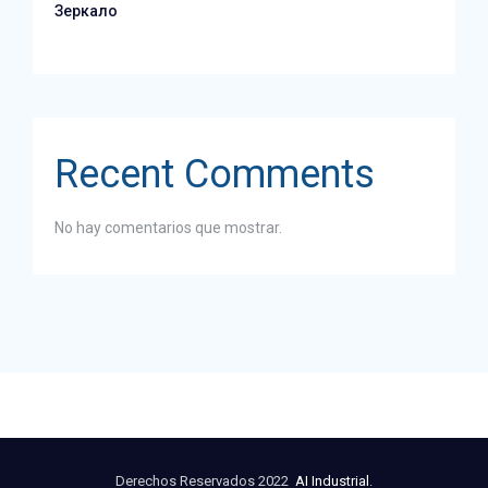
Зеркало
Recent Comments
No hay comentarios que mostrar.
Derechos Reservados 2022
AI Industrial
.