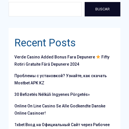
BUSCAR
Recent Posts
Verde Casino Added Bonus Fara Depunere
Fifty
Rotiri Gratuite Fără Depunere 2024
Проблемы с установкой? Узнайте, как скачать
Mostbet APK KZ
30 Befizetés Nélküli Ingyenes Pörgetés»
Online On Line Casino Se Alle Godkendte Danske
Online Casinoer!
1xbet Вход на Официальный Сайт через Рабочее