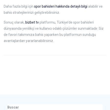
Daha fazla bilgi için
spor bahisleri hakkında detaylı bilgi
alabilir ve
bahis stratejilerinizi geliştirebilirsiniz.
Sonuç olarak,
bizbet tv
platformu, Türkiye’de spor bahisleri
dünyasında yenilikçi ve kullanıcı odaklı çözümler sunmaktadır. Siz
de favori takımınıza bahis yaparken bu platformun sunduğu
avantajlardan yararlanabilirsiniz.
Buscar