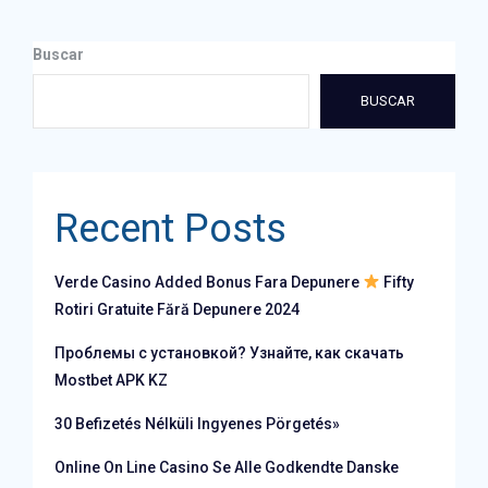
Buscar
BUSCAR
Recent Posts
Verde Casino Added Bonus Fara Depunere
Fifty
Rotiri Gratuite Fără Depunere 2024
Проблемы с установкой? Узнайте, как скачать
Mostbet APK KZ
30 Befizetés Nélküli Ingyenes Pörgetés»
Online On Line Casino Se Alle Godkendte Danske