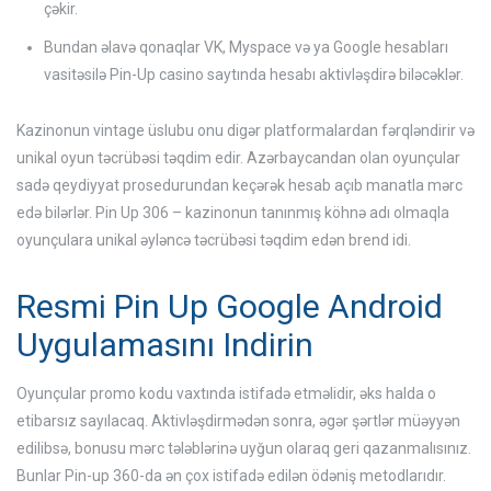
çəkir.
Bundan əlavə qonaqlar VK, Myspace və ya Google hesabları
vasitəsilə Pin-Up casino saytında hesabı aktivləşdirə biləcəklər.
Kazinonun vintage üslubu onu digər platformalardan fərqləndirir və
unikal oyun təcrübəsi təqdim edir. Azərbaycandan olan oyunçular
sadə qeydiyyat prosedurundan keçərək hesab açıb manatla mərc
edə bilərlər. Pin Up 306 – kazinonun tanınmış köhnə adı olmaqla
oyunçulara unikal əyləncə təcrübəsi təqdim edən brend idi.
Resmi Pin Up Google Android
Uygulamasını Indirin
Oyunçular promo kodu vaxtında istifadə etməlidir, əks halda o
etibarsız sayılacaq. Aktivləşdirmədən sonra, əgər şərtlər müəyyən
edilibsə, bonusu mərc tələblərinə uyğun olaraq geri qazanmalısınız.
Bunlar Pin-up 360-da ən çox istifadə edilən ödəniş metodlarıdır.