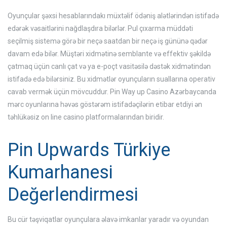
Oyunçular şəxsi hesablarındakı müxtəlif ödəniş alətlərindən istifadə
edərək vəsaitlərini nağdlaşdıra bilərlər. Pul çıxarma müddəti
seçilmiş sistemə görə bir neçə saatdan bir neçə iş gününə qədər
davam edə bilər. Müştəri xidmətinə semblante və effektiv şəkildə
çatmaq üçün canlı çat və ya e-poçt vasitəsilə dəstək xidmətindən
istifadə edə bilərsiniz. Bu xidmətlər oyunçuların suallarına operativ
cavab vermək üçün mövcuddur. Pin Way up Casino Azərbaycanda
mərc oyunlarına həvəs göstərəm istifadəçilərin etibar etdiyi ən
təhlükəsiz on line casino platformalarından biridir.
Pin Upwards Türkiye
Kumarhanesi
Değerlendirmesi
Bu cür təşviqatlar oyunçulara əlavə imkanlar yaradır və oyundan