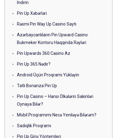
Indirin
Pin Up Xəbərləri
Rəsmi Pin Way Up Casino Saytı
Azərbaycanlıların Pin Upward Casino
Bukmeker Kontoru Haqqında Rəyləri
Pin Upwards 360 Casino Az
Pin Up 365 Nədir?
Android Üçün Proqramı Yükləyin
Tatlı Bonanza Pin Up
Pin Up Casino – Hansı Ölkələrin Sakinləri
Oynaya Bilər?
Mobil Proqramımı Necə Yeniləyə Bilərəm?
Sadiqlik Proqramı
Pin Up Giriş Yöntemleri