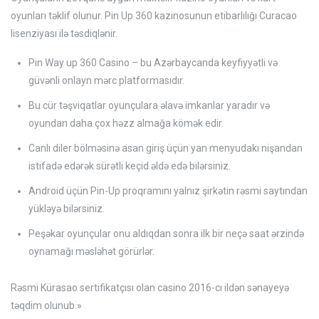
oyunları təklif olunur. Pin Up 360 kazinosunun etibarlılığı Curacao
lisenziyası ilə təsdiqlənir.
Pin Way up 360 Casino – bu Azərbaycanda keyfiyyətli və
güvənli onlayn mərc platformasıdır.
Bu cür təşviqatlar oyunçulara əlavə imkanlar yaradır və
oyundan daha çox həzz almağa kömək edir.
Canlı diler bölməsinə asan giriş üçün yan menyudakı nişandan
istifadə edərək sürətli keçid əldə edə bilərsiniz.
Android üçün Pin-Up proqramını yalnız şirkətin rəsmi saytından
yükləyə bilərsiniz.
Peşəkar oyunçular onu aldıqdan sonra ilk bir neçə saat ərzində
oynamağı məsləhət görürlər.
Rəsmi Kürasao sertifikatçısı olan casino 2016-cı ildən sənayeyə
təqdim olunub.»