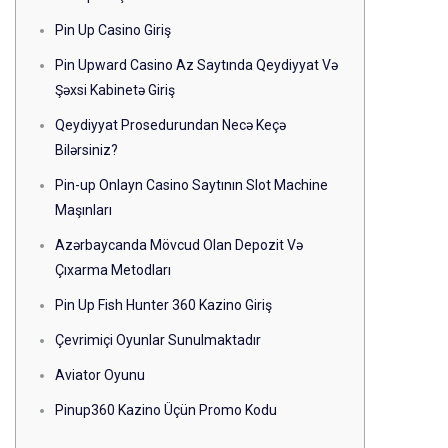
Pin Up Casino Giriş
Pin Upward Casino Az Saytında Qeydiyyat Və
Şəxsi Kabinetə Giriş
Qeydiyyat Prosedurundan Necə Keçə
Bilərsiniz?
Pin-up Onlayn Casino Saytının Slot Machine
Maşınları
Azərbaycanda Mövcud Olan Depozit Və
Çıxarma Metodları
Pin Up Fish Hunter 360 Kazino Giriş
Çevrimiçi Oyunlar Sunulmaktadır
Aviator Oyunu
Pinup360 Kazino Üçün Promo Kodu