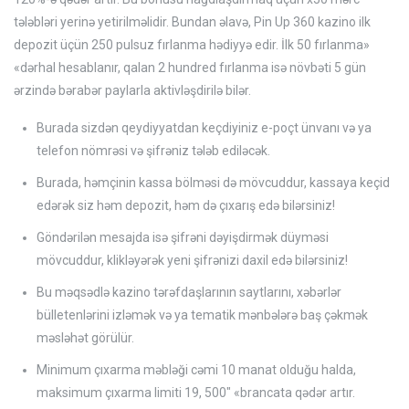
tələbləri yerinə yetirilməlidir. Bundan əlavə, Pin Up 360 kazino ilk
depozit üçün 250 pulsuz fırlanma hədiyyə edir. İlk 50 fırlanma»
«dərhal hesablanır, qalan 2 hundred fırlanma isə növbəti 5 gün
ərzində bərabər paylarla aktivləşdirilə bilər.
Burada sizdən qeydiyyatdan keçdiyiniz e-poçt ünvanı və ya
telefon nömrəsi və şifrəniz tələb ediləcək.
Burada, həmçinin kassa bölməsi də mövcuddur, kassaya keçid
edərək siz həm depozit, həm də çıxarış edə bilərsiniz!
Göndərilən mesajda isə şifrəni dəyişdirmək düyməsi
mövcuddur, klikləyərək yeni şifrənizi daxil edə bilərsiniz!
Bu məqsədlə kazino tərəfdaşlarının saytlarını, xəbərlər
bülletenlərini izləmək və ya tematik mənbələrə baş çəkmək
məsləhət görülür.
Minimum çıxarma məbləği cəmi 10 manat olduğu halda,
maksimum çıxarma limiti 19, 500″ «brancata qədər artır.