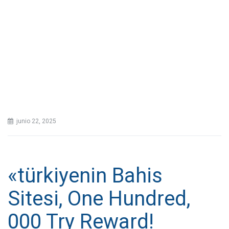
junio 22, 2025
«türkiyenin Bahis
Sitesi, One Hundred,
000 Try Reward!