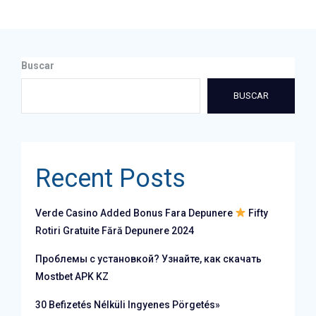
Buscar
BUSCAR
Recent Posts
Verde Casino Added Bonus Fara Depunere
Fifty
Rotiri Gratuite Fără Depunere 2024
Проблемы с установкой? Узнайте, как скачать
Mostbet APK KZ
30 Befizetés Nélküli Ingyenes Pörgetés»