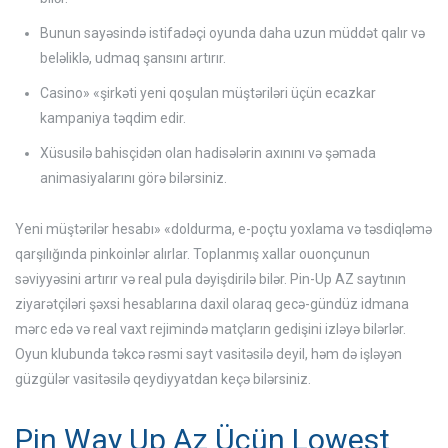
Bunun sayəsində istifadəçi oyunda daha uzun müddət qalır və
beləliklə, udmaq şansını artırır.
Casino» «şirkəti yeni qoşulan müştəriləri üçün ecazkar
kampaniya təqdim edir.
Xüsusilə bahisçidən olan hadisələrin axınını və şəmada
animasiyalarını görə bilərsiniz.
Yeni müştərilər hesabı» «doldurma, e-poçtu yoxlama və təsdiqləmə
qarşılığında pinkoinlər alırlar. Toplanmış xallar ouonçunun
səviyyəsini artırır və real pula dəyişdirilə bilər. Pin-Up AZ saytının
ziyarətçiləri şəxsi hesablarına daxil olaraq gecə-gündüz idmana
mərc edə və real vaxt rejimində matçların gedişini izləyə bilərlər.
Oyun klubunda təkcə rəsmi sayt vasitəsilə deyil, həm də işləyən
güzgülər vasitəsilə qeydiyyatdan keçə bilərsiniz.
Pin Way Up Az Üçün Lowest