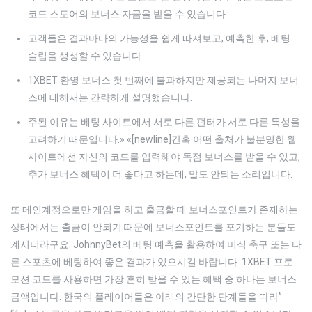
코드 스토어의 보너스 자금을 받을 수 있습니다.
고객들은 결과마다의 가능성을 쉽게 따져보고, 예측한 후, 베팅
슬립을 생성할 수 있습니다.
1XBET 환영 보너스 첫 번째에 불과하지만 제공되는 나머지 보너
스에 대해서는 간략하게 설명했습니다.
주된 이유는 베팅 사이트에서 서로 다른 펀터가 서로 다른 특성을
고려하기 때문입니다.» «[newline]간혹 어떤 출처가 불분명한 웹
사이트에선 자신의 코드를 입력해야 독점 보너스를 받을 수 있고,
추가 보너스 혜택이 더 좋다고 하는데, 말도 안되는 소리입니다.
또 메인계정으로만 게임을 하고 출금할 때 보너스포인트가 존재하는
상태에서는 출금이 안되기 때문에 보너스포인트를 포기하는 분들도
계시더라구요. JohnnyBet의 베팅 예측을 활용하여 미식 축구 또는 다
른 스포츠에 베팅하여 좋은 결과가 있으시길 바랍니다. 1XBET 프로
모션 코드를 사용하면 가장 흔히 받을 수 있는 혜택 중 하나는 보너스
금액입니다. 한국의 플레이어들은 아래의 간단한 단계들을 따라”