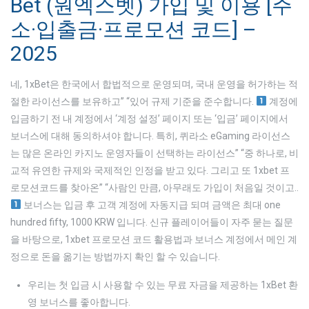
Bet (원엑스벳) 가입 및 이용 [주
소·입출금·프로모션 코드] –
2025
네, 1xBet은 한국에서 합법적으로 운영되며, 국내 운영을 허가하는 적
절한 라이선스를 보유하고” “있어 규제 기준을 준수합니다.
계정에
입금하기 전 내 계정에서 ‘계정 설정’ 페이지 또는 ‘입금’ 페이지에서
보너스에 대해 동의하셔야 합니다. 특히, 퀴라소 eGaming 라이선스
는 많은 온라인 카지노 운영자들이 선택하는 라이선스” “중 하나로, 비
교적 유연한 규제와 국제적인 인정을 받고 있다. 그리고 또 1xbet 프
로모션코드를 찾아온” “사람인 만큼, 아무래도 가입이 처음일 것이고..
보너스는 입금 후 고객 계정에 자동지급 되며 금액은 최대 one
hundred fifty, 1000 KRW 입니다. 신규 플레이어들이 자주 묻는 질문
을 바탕으로, 1xbet 프로모션 코드 활용법과 보너스 계정에서 메인 계
정으로 돈을 옮기는 방법까지 확인 할 수 있습니다.
우리는 첫 입금 시 사용할 수 있는 무료 자금을 제공하는 1xBet 환
영 보너스를 좋아합니다.