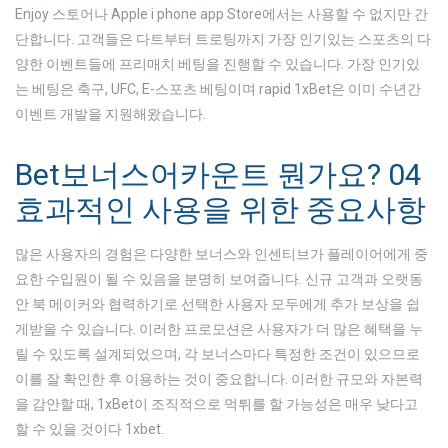
Enjoy 스토어나 Apple i phone app Store에서는 사용할 수 없지만 간
단합니다. 고객들은 다트부터 트로팅까지 가장 인기있는 스포츠의 다
양한 이벤트들에 프리매치 베팅을 진행할 수 있습니다. 가장 인기있
는 베팅은 축구, UFC, E-스포츠 베팅이며 rapid 1xBet은 이미 수년간
이벤트 개발을 지원해왔습니다.
Bet보너스어카운트 뭔가요? 04
효과적인 사용을 위한 중요사항
많은 사용자의 경험은 다양한 보너스와 인센티브가 플레이어에게 중
요한 수입원이 될 수 있음을 분명히 보여줍니다. 신규 고객과 오랫동
안 북 메이커와 협력하기로 선택한 사용자 모두에게 추가 보상을 쉽
게받을 수 있습니다. 이러한 프로모션은 사용자가 더 많은 혜택을 누
릴 수 있도록 설계되었으며, 각 보너스마다 특정한 조건이 있으므로
이를 잘 확인한 후 이용하는 것이 중요합니다. 이러한 규모와 자본력
을 감안할 때, 1xBet이 조직적으로 먹튀를 할 가능성은 매우 낮다고
할 수 있을 것이다 1xbet.