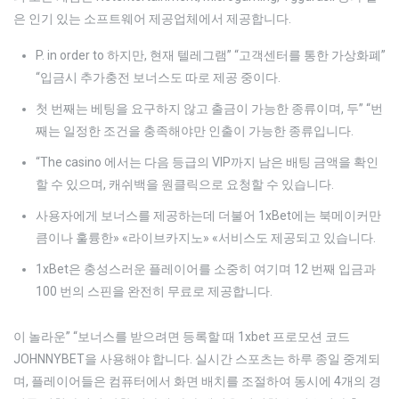
은 인기 있는 소프트웨어 제공업체에서 제공합니다.
P. in order to 하지만, 현재 텔레그램” “고객센터를 통한 가상화폐”
“입금시 추가충전 보너스도 따로 제공 중이다.
첫 번째는 베팅을 요구하지 않고 출금이 가능한 종류이며, 두” “번
째는 일정한 조건을 충족해야만 인출이 가능한 종류입니다.
“The casino 에서는 다음 등급의 VIP까지 남은 배팅 금액을 확인
할 수 있으며, 캐쉬백을 원클릭으로 요청할 수 있습니다.
사용자에게 보너스를 제공하는데 더불어 1xBet에는 북메이커만
큼이나 훌륭한» «라이브카지노» «서비스도 제공되고 있습니다.
1xBet은 충성스러운 플레이어를 소중히 여기며 12 번째 입금과
100 번의 스핀을 완전히 무료로 제공합니다.
이 놀라운” “보너스를 받으려면 등록할 때 1xbet 프로모션 코드
JOHNNYBET을 사용해야 합니다. 실시간 스포츠는 하루 종일 중계되
며, 플레이어들은 컴퓨터에서 화면 배치를 조절하여 동시에 4개의 경