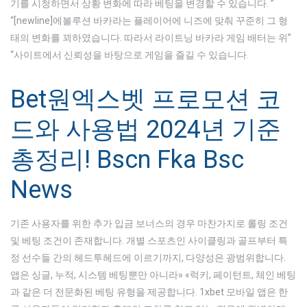
기를 시청하면서 상황 변화에 따라 베팅을 변경할 수 있습니다. ”
“[newline]에볼루션 바카라는 플레이어에 니즈에 맞춰 꾸준히 그 형
태의 변화를 꾀하였습니다. 따라서 라이트닝 바카라 게임 배터는 위”
“사이트에서 신뢰성을 바탕으로 게임을 즐길 수 있습니다.
Bet원엑스벳 프로모션 코
드와 사용법 2024년 기준
총정리! Bscn Fka Bsc
News
기존 사용자를 위한 추가 입금 보너스의 경우 마찬가지로 롤링 조건
및 베팅 조건이 존재합니다. 개별 스포츠인 사이클링과 골프부터 특
정 선수들 간의 헤드투헤드에 이르기까지, 다양성은 광범위합니다.
앱은 싱글, 누적, 시스템 베팅뿐만 아니라» «럭키, 페이턴트, 체인 베팅
과 같은 더 전문화된 베팅 유형을 제공합니다. 1xbet 모바일 앱은 한