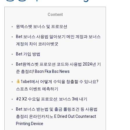
Content
원엑스벳 보너스 및 프로모션
Bet 보너스 사용법 알아보기 메인 계정과 보너스
계정의 차이 코리아벳굿
Bet 가입 방법
Bet원엑스벳 프로모션 코드와 사용법 2024년 기
준 총정리! Bscn Fka Bsc News
1xbet에서 어떻게 수익을 창출할 수 있나요?
스포츠 이벤트 예측하기
#2 X2 수요일 프로모션: 보너스 3배 내기
Bet 보너스 받는법 및 출금 롤링조건 등 사용법
총정리 온라인카지노 E Dried Out Counteract
Printing Device