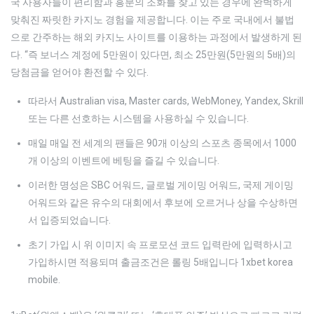
국 사용자들이 편리함과 흥분의 조화를 찾고 있는 경우에 완벽하게
맞춰진 짜릿한 카지노 경험을 제공합니다. 이는 주로 국내에서 불법
으로 간주하는 해외 카지노 사이트를 이용하는 과정에서 발생하게 된
다. “즉 보너스 계정에 5만원이 있다면, 최소 25만원(5만원의 5배)의
당첨금을 얻어야 환전할 수 있다.
따라서 Australian visa, Master cards, WebMoney, Yandex, Skrill
또는 다른 선호하는 시스템을 사용하실 수 있습니다.
매일 매일 전 세계의 팬들은 90개 이상의 스포츠 종목에서 1000
개 이상의 이벤트에 베팅을 즐길 수 있습니다.
이러한 명성은 SBC 어워드, 글로벌 게이밍 어워드, 국제 게이밍
어워드와 같은 유수의 대회에서 후보에 오르거나 상을 수상하면
서 입증되었습니다.
초기 가입 시 위 이미지 속 프로모션 코드 입력란에 입력하시고
가입하시면 적용되며 출금조건은 롤링 5배입니다 1xbet korea
mobile.