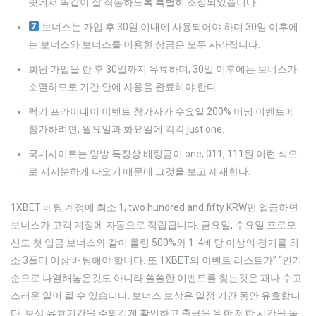
릿에서 똑같이 잘 작동하도록 특별히 조정되었습니다.
보너스는 가입 후 30일 이내에 사용되어야 하며 30일 이후에
는 보너스와 보너스를 이용한 상금은 모두 사라집니다.
회원 가입을 한 후 30일까지 유효하며, 30일 이후에는 보너스가
소멸하므로 기간 안에 사용을 완료해야 한다.
럭키 프라이데이 이벤트 참가자가 수요일 200% 버닝 이벤트에
참가하려면, 월요일과 화요일에 각각 just one.
국내사이트는 양방 특징상 배팅금이 one, 011, 111원 이런 식으
로 지저분하게 나오기 때문에 그것을 보고 제재한다.
1XBET 베팅 계정에 최소 1, two hundred and fifty KRW만 입금하면
보너스가 고객 계정에 자동으로 적립됩니다. 금요일, 수요일 프로모
션도 첫 입금 보너스와 같이 롤링 500%와 1. 4배당 이상의 경기를 최
소 3폴더 이상 배팅해야 합니다. 또 1XBET의 이벤트 리스트가” “인기
순으로 나열해놓은것도 아니라 쏠쏠한 이벤트를 찾는것은 꽤나 수고
스러운 일이 될 수 있습니다. 보너스 보상은 일정 기간 동안 유효합니
다. 보상 유효기간을 주의깊게 확인하고 출금을 위한 제한 시간을 놓