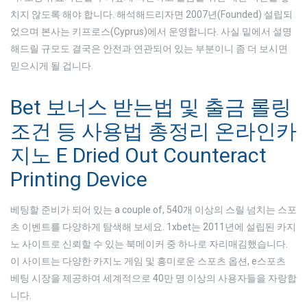
치지 않도록 해야 합니다. 해석해드리자면 2007년(Founded) 설립되
었으며 본사는 키프로스(Cyprus)에서 운영합니다. 사실 밑에서 설명
해드릴 규모도 결국은 안전과 연관되어 있는 부분이니 좀 더 보시면
믿으시게 될 겁니다.
Bet 보너스 받는법 및 출금 롤링
조건 등 사용법 총정리 온라인카
지노 E Dried Out Counteract
Printing Device
베팅할 준비가 되어 있는 a couple of, 540개 이상의 스릴 넘치는 스포
츠 이벤트를 다양하게 탐색해 보세요. 1xbet는 2011년에 설립된 카지
노 사이트로 신뢰할 수 있는 북메이커 중 하나로 자리매김했습니다.
이 사이트는 다양한 카지노 게임 및 흥미로운 스포츠 옵션, e스포츠
베팅 시장을 제공하여 세계적으로 40만 명 이상의 사용자들을 자랑합
니다.