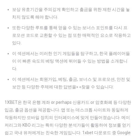
보상 유효기간을 주의깊게 확인하고 출금을 위한 제한 시간을 놓
치지 않도록 해야 합니다.
또한 다양한 루트를 통해 얻을 수 있는 보너스 포인트를 다시 프
로모션 코드로 교환할 수 있는 점 또한 매력적인 요소로 작용하고
있다.
이 섹션에서는 이러한 인기 게임들을 탐구하고, 한국 플레이어들
이 이 빠른 속도의 베팅 액션에 뛰어들 수 있는 방법을 소개합니
다.
이 섹션에서는 회원가입, 베팅, 출금, 보너스 및 프로모션, 안전 및
보안 등 다양한 주제에 대한 답변을» «찾을 수 있습니다.
1XBET은 한국 은행 계좌 or perhaps 신용카드 or 암호화폐 등 다양한
입금, 출금 옵션을 제공합니다. 앱 또는 데스크톱 사이트와 동일하게
작동하지만 모바일 장치의 인터페이스에 맞게 만들어졌습니다. 메이
저리그와 KBO 리그는 특히 다양한 분석가들이 활동하여 정보를 얻기
쉽고 국내 유저에게는 친숙한 게임입니다. 1xbet 다운로드 중 Google