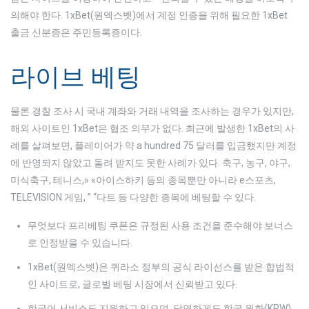
의해야 한다. 1xBet(원엑스벳)에서 계정 인증을 위해 필요한 1xBet
출금 신분증은 주민등록증이다.
라이브 베팅
물론 경찰 조사 시 국내 계좌와 거래 내역을 조사하는 경우가 있지만,
해외 사이트인 1xBet은 협조 의무가 없다. 최근에 발생한 1xBet의 사
례를 살펴보면, 플레이어가 약 a hundred 75 달러를 입금했지만 계정
에 반영되지 않았고 돌려 받지도 못한 사례가 있다. 축구, 농구, 야구,
미식축구, 테니스,» «아이스하키 등의 종목뿐만 아니라 e스포츠,
TELEVISION 게임, ” “다트 등 다양한 종목에 베팅할 수 있다.
무엇보다 프리베팅 쿠폰은 규정된 사용 조건을 준수해야 보너스
로 인정받을 수 있습니다.
1xBet(원엑스벳)은 퀴라소 정부의 공식 라이선스를 받은 합법적
인 사이트로, 글로벌 베팅 시장에서 신뢰받고 있다.
한국어 서비스도 지원하고 있으며, 당연하게도 한국 원화(KRW)