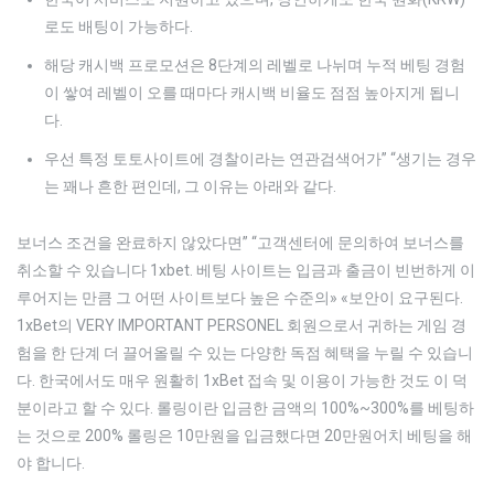
로도 배팅이 가능하다.
해당 캐시백 프로모션은 8단계의 레벨로 나뉘며 누적 베팅 경험
이 쌓여 레벨이 오를 때마다 캐시백 비율도 점점 높아지게 됩니
다.
우선 특정 토토사이트에 경찰이라는 연관검색어가” “생기는 경우
는 꽤나 흔한 편인데, 그 이유는 아래와 같다.
보너스 조건을 완료하지 않았다면” “고객센터에 문의하여 보너스를
취소할 수 있습니다 1xbet. 베팅 사이트는 입금과 출금이 빈번하게 이
루어지는 만큼 그 어떤 사이트보다 높은 수준의» «보안이 요구된다.
1xBet의 VERY IMPORTANT PERSONEL 회원으로서 귀하는 게임 경
험을 한 단계 더 끌어올릴 수 있는 다양한 독점 혜택을 누릴 수 있습니
다. 한국에서도 매우 원활히 1xBet 접속 및 이용이 가능한 것도 이 덕
분이라고 할 수 있다. 롤링이란 입금한 금액의 100%~300%를 베팅하
는 것으로 200% 롤링은 10만원을 입금했다면 20만원어치 베팅을 해
야 합니다.