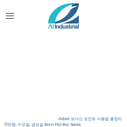
«1xbet 보너스 포인트
사용법 총정리 13만원,
수요일, 금요일 Bscn
Fka Bsc News
AI Industrial
>
1xbet Korea
>
«1xbet 보너스 포인트 사용법 총정리
13만원, 수요일, 금요일 Bscn Fka Bsc News