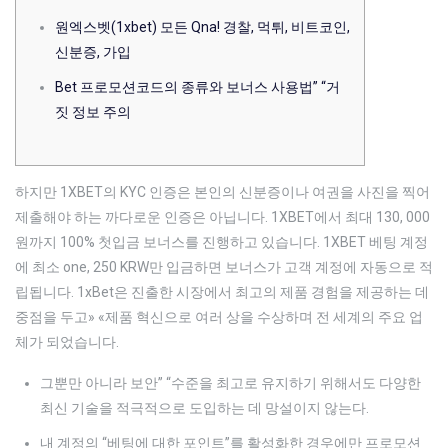
원엑스벳(1xbet) 모든 Qna! 경찰, 먹튀, 비트코인,
신분증, 가입
Bet 프로모션코드의 종류와 보너스 사용법” “거
짓 정보 주의 ️
하지만 1XBET의 KYC 인증은 본인의 신분증이나 여권을 사진을 찍어
제출해야 하는 까다로운 인증은 아닙니다. 1XBET에서 최대 130, 000
원까지 100% 첫입금 보너스를 진행하고 있습니다. 1XBET 베팅 계정
에 최소 one, 250 KRW만 입금하면 보너스가 고객 계정에 자동으로 적
립됩니다. 1xBet은 진출한 시장에서 최고의 제품 경험을 제공하는 데
중점을 두고» «제품 혁신으로 여러 상을 수상하며 전 세계의 주요 업
체가 되었습니다.
그뿐만 아니라 보안” “수준을 최고로 유지하기 위해서도 다양한
최신 기술을 적극적으로 도입하는 데 망설이지 않는다.
내 계정의 “베팅에 대한 포인트”를 활성화한 경우에만 프로모션