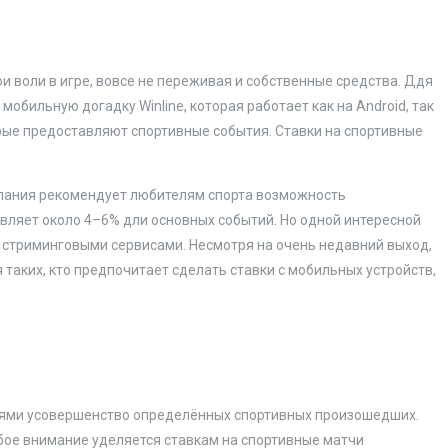
и воли в игре, вовсе не переживая и собственные средства. Ддя
обильную догадку Winline, которая работает как на Android, так
торые предоставляют спортивные события. Ставки на спортивные
омпания рекомендует любителям спорта возможность
авляет около 4–6% дли основных событий. Но одной интересной
 стриминговыми сервисами. Несмотря на очень недавний выход,
таких, кто предпочитает сделать ставки с мобильных устройств,
иями усовершенство определённых спортивных произошедших.
собое внимание уделяется ставкам на спортивные матчи