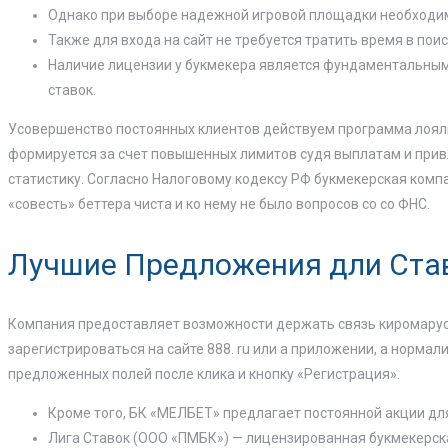
Однако при выборе надежной игровой площадки необходи
Также для входа на сайт не требуется тратить время в пои
Наличие лицензии у букмекера является фундаментальным 
ставок.
Усовершенство постоянных клиентов действуем программа лояль
формируется за счет повышенных лимитов судя выплатам и привл
статистику. Согласно Налоговому кодексу РФ букмекерская комп
«совесть» беттера чиста и ко нему не было вопросов со со ФНС.
Лучшие Предложения дли Став
Компания предоставляет возможности держать связь киромарусом
зарегистрироваться на сайте 888. ru или а приложении, а норм
предложенных полей после клика и кнопку «Регистрация».
Кроме того, БК «МЕЛБЕТ» предлагает постоянной акции дл
Лига Ставок (ООО «ПМБК») — лицензированная букмекерска