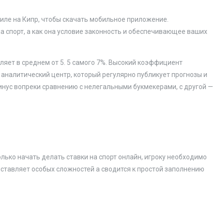
филе на Кипр, чтобы скачать мобильное приложение.
 спорт, а как она условие законность и обеспечивающее ваших
яет в среднем от 5. 5 самого 7%. Высокий коэффициент
аналитический центр, который регулярно публикует прогнозы и
инус вопреки сравнению с нелегальными букмекерами, с другой —
ько начать делать ставки на спорт онлайн, игроку необходимо
оставляет особых сложностей а сводится к простой заполнению