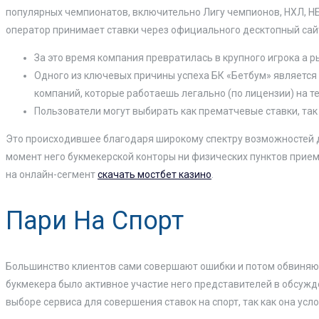
популярных чемпионатов, включительно Лигу чемпионов, НХЛ, НБ
оператор принимает ставки через официального десктопный сай
За это время компания превратилась в крупного игрока а р
Одного из ключевых причины успеха БК «Бетбум» является
компаний, которые работаешь легально (по лицензии) на т
Пользователи могут выбирать как прематчевые ставки, та
Это происходившее благодаря широкому спектру возможностей д
момент него букмекерской конторы ни физических пунктов приема 
на онлайн-сегмент
скачать мостбет казино
.
Пари На Спорт
Большинство клиентов сами совершают ошибки и потом обвиняют
букмекера было активное участие него представителей в обсуж
выборе сервиса для совершения ставок на спорт, так как она ус