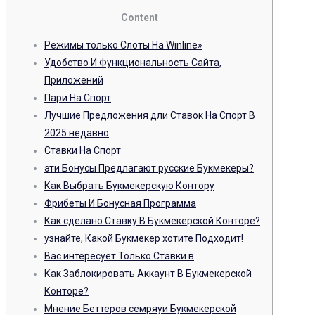
Content
Режимы только Слоты На Winline»
Удобство И Функциональность Сайта,
Приложений
Пари На Спорт
Лучшие Предложения дли Ставок На Спорт В
2025 недавно
Ставки На Спорт
эти Бонусы Предлагают русские Букмекеры?
Как Выбрать Букмекерскую Контору
Фрибеты И Бонусная Программа
Как сделано Ставку В Букмекерской Конторе?
узнайте, Какой Букмекер хотите Подходит!
Вас интересует Только Ставки в
Как Заблокировать Аккаунт В Букмекерской
Конторе?
Мнение Беттеров семряуи Букмекерской