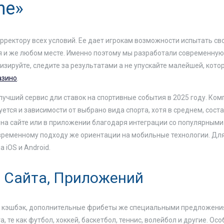
ne»
ректору всех условий. Ее дает игрокам возможности испытать сво
я и же любом месте. Именно поэтому мы разработали современную м
ализируйте, следите за результатами а не упускайте малейшей, ко
азино
.
лучший сервис дли ставок на спортивные события в 2025 году. К
тся и зависимости от выбрано вида спорта, хотя в среднем, сост
на сайте или в приложении благодаря интеграции со популярными
временному подходу же ориентации на мобильные технологии. Для 
iOS и Android.
 Сайта, Приложений
ак кэшбэк, дополнительные фрибеты же специальными предложен
 те как футбол, хоккей, баскетбол, теннис, волейбол и другие. О