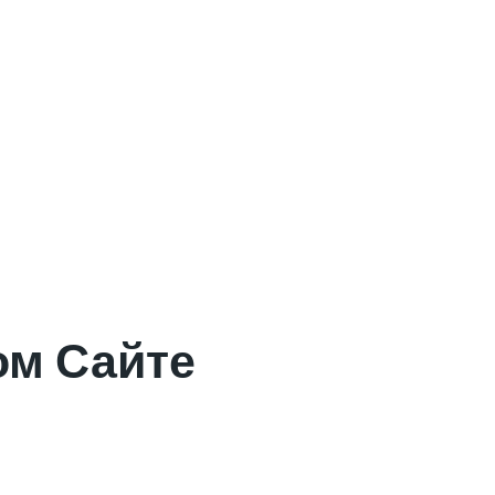
ом Сайте