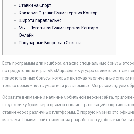
Ставки на Спорт
Критерии Оценки Букмекерских Контор
Широта параллельно
Мы – Легальная Букмекерская Контора
Онлайн
Популярные Вопросы а Ответы
Есть программы дли кэшбэка, а также специальные бонусы второ
на предстоящие игры. БК «Марафон» мутуара своим клиентам н
приветственные бонусы, которые включая увеличенные ставки и
только возможность участия и розыгрышах. Мы рекомендуем обра
Обратите внимание и наличие мобильной версии сайта, приложен
отсутствие у букмекера прямых онлайн-трансляций спортивных с
ставки через различные платформы. В первую именно это официал
матчами. Помимо сайта компания разработала удобные мобильны