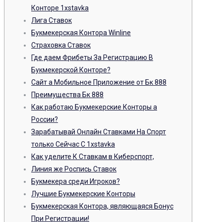
Конторе 1xstavka
Лига Ставок
Букмекерская Контора Winline
Страховка Ставок
Где даем Фрибеты За Регистрацию В
Букмекерской Конторе?
Сайт а Мобильное Приложение от Бк 888
Преимущества Бк 888
Как работаю Букмекерские Конторы а
России?
Зарабатывай Онлайн Ставками На Спорт
только Сейчас С 1xstavka
Как уделите К Ставкам в Киберспорт,
Линия же Роспись Ставок
Букмекера среди Игроков?
Лучшие Букмекерские Конторы
Букмекерская Контора, являющаяся Бонус
При Регистрации!