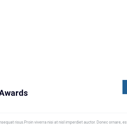
 Awards
nsequat risus.
Proin viverra nisi at nisl imperdiet auctor. Donec ornare, e