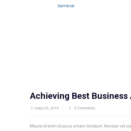
AI Industrial
>
Seminar
Achieving Best Business
mayo 25, 2019
0 Comments
Mauris id enim id purus ornare tincidunt. Aenean vel co