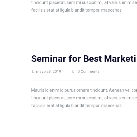
tincidunt placerat, sem mi suscipit mi, at varius enim 
facilisis erat at ligula blandit tempor. maecenas
Seminar for Best Marketi
mayo 23, 2019
0 Comments
Mauris id enim id purus ornare tincidunt. Aenean vel co
tincidunt placerat, sem mi suscipit mi, at varius enim 
facilisis erat at ligula blandit tempor. maecenas