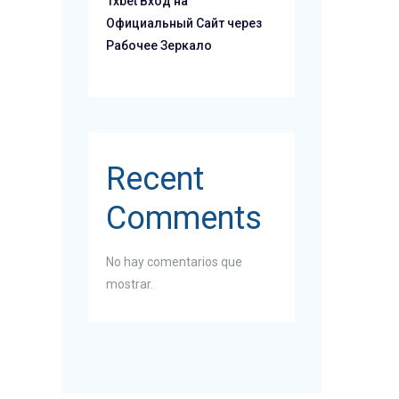
1xbet Вход на
Официальный Сайт через
Рабочее Зеркало
Recent
Comments
No hay comentarios que
mostrar.