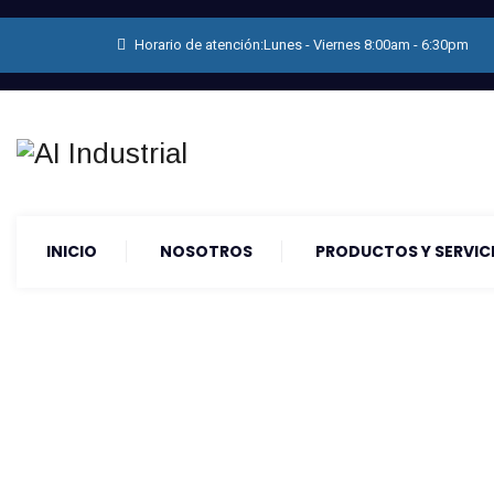
Horario de atención:Lunes - Viernes 8:00am - 6:30pm
INICIO
NOSOTROS
PRODUCTOS Y SERVIC
Category Archi