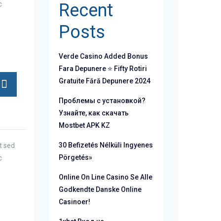
c
Recent
Posts
Verde Casino Added Bonus
Fara Depunere ⭐ Fifty Rotiri
Gratuite Fără Depunere 2024
Проблемы с установкой?
Узнайте, как скачать
Mostbet APK KZ
30 Befizetés Nélküli Ingyenes
st sed
Pörgetés»
c
Online On Line Casino Se Alle
Godkendte Danske Online
Casinoer!